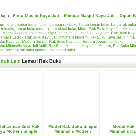
 Juga :
Pintu Masjid Kayu Jati
–
Mimbar Masjid Kayu Jati
–
Dipan K
urniture
,
gambar lemari buku
,
gambar rak buku
,
harga lemari buku
,
harga rak buku
inimalis
,
lemari buku modern
,
lemari rak buku
,
Model Rak Buku Kayu Jati Minimal
a
,
Model Rak Buku Minimalis Kayu Jati
,
rak buku
,
rak buku kayu jati
,
Rak Buku Kayu 
nimalis Estetik
,
Rak Buku Kayu Jati Minimalis Modern
,
Rak Buku Kayu Jati Minimal
ku Kayu Jati Modern Simpel
,
Rak Buku Kayu Jati Terbaru Jepara
,
rak buku minima
ku Minimalis Kayu Jati Antik
,
Rak Buku Minimalis Kayu Jati Modern
,
Rak Buku Min
ati Terbaru
,
rak buku modern
,
rak lemari buku
oduk Lain
Lemari Rak Buku
el Lemari 2in1 Rak
Model Rak Buku Simpel
Model Rak
yu Modern Simple
Minimalis Modern
Minimalis Ka