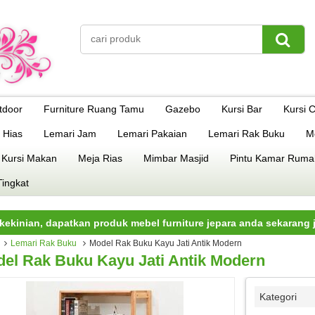
tdoor
Furniture Ruang Tamu
Gazebo
Kursi Bar
Kursi 
 Hias
Lemari Jam
Lemari Pakaian
Lemari Rak Buku
M
 Kursi Makan
Meja Rias
Mimbar Masjid
Pintu Kamar Ruma
Tingkat
, dapatkan produk mebel furniture jepara anda sekarang juga.
Lemari Rak Buku
Model Rak Buku Kayu Jati Antik Modern
el Rak Buku Kayu Jati Antik Modern
Kategori