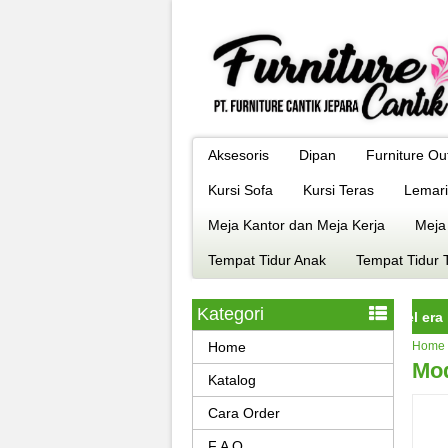
Aksesoris
Dipan
Furniture Ou
Kursi Sofa
Kursi Teras
Lemari
Meja Kantor dan Meja Kerja
Meja
Tempat Tidur Anak
Tempat Tidur 
Kategori
niture jepara istimewa dengan kualitas terbaik model era kekinian
Home
Home
Mod
Katalog
Cara Order
F A Q