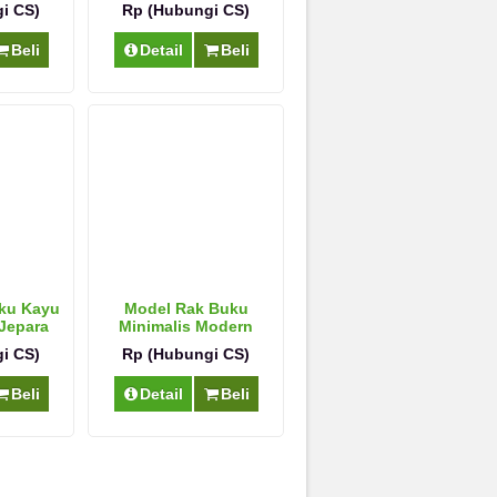
ewah
i CS)
Rp (Hubungi CS)
Beli
Detail
Beli
ku Kayu
Model Rak Buku
 Jepara
Minimalis Modern
Brown
i CS)
Rp (Hubungi CS)
Beli
Detail
Beli