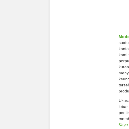
Mode
suatu
kanto
kami 
perpu
kuran
menye
keung
terse
produ
Ukura
lebar
penti
membu
Kayu 