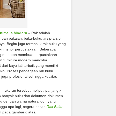
inimalis Modern
–
Rak adalah
pan pakaian, buku-buku, arsip-arsip
ya. Begitu juga termasuk rak buku yang
i interior perpustakaan. Beberapa
yang monoton membuat perpustakaan
sen furniture modern mencoba
ari kayu jati terbaik yang memiliki
min. Proses pengerjaan rak buku
juga profesional sehingga kualitas
, ukuran tersebut meliputi panjang x
ukup banyak buku dan dokumen-dokumen
ku dengan warna natural doff yang
nggu apa lagi, segera pesan
Rak Buku
n pada gambar diatas.