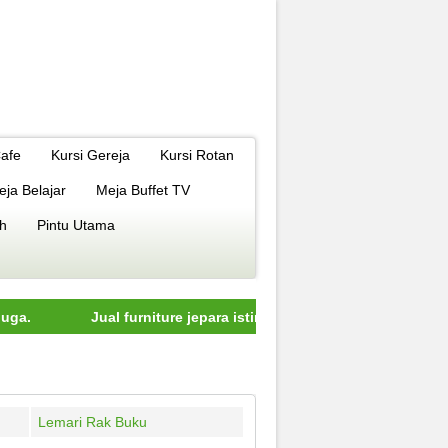
Cafe
Kursi Gereja
Kursi Rotan
eja Belajar
Meja Buffet TV
h
Pintu Utama
Jual furniture jepara istimewa dengan kualitas terbaik model
Lemari Rak Buku