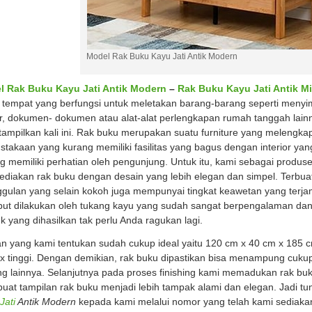
Model Rak Buku Kayu Jati Antik Modern
l Rak Buku Kayu Jati Antik Modern
–
Rak Buku Kayu Jati Antik M
 tempat yang berfungsi untuk meletakan barang-barang seperti menyim
r, dokumen- dokumen atau alat-alat perlengkapan rumah tanggah lainn
tampilkan kali ini. Rak buku merupakan suatu furniture yang melengkap
stakaan yang kurang memiliki fasilitas yang bagus dengan interior 
g memiliki perhatian oleh pengunjung. Untuk itu, kami sebagai produ
diakan rak buku dengan desain yang lebih elegan dan simpel. Terbuat d
gulan yang selain kokoh juga mempunyai tingkat keawetan yang terja
but dilakukan oleh tukang kayu yang sudah sangat berpengalaman dan 
k yang dihasilkan tak perlu Anda ragukan lagi.
n yang kami tentukan sudah cukup ideal yaitu 120 cm x 40 cm x 185 cm
 x tinggi. Dengan demikian, rak buku dipastikan bisa menampung c
ng lainnya. Selanjutnya pada proses finishing kami memadukan rak bu
at tampilan rak buku menjadi lebih tampak alami dan elegan. Jadi tu
Jati
Antik Modern
kepada kami melalui nomor yang telah kami sediaka