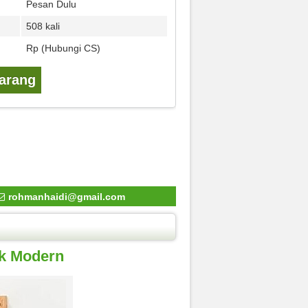
Pesan Dulu
508 kali
Rp (Hubungi CS)
karang
rohmanhaidi@gmail.com
ik Modern