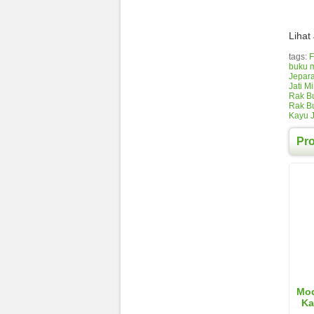
Lihat
tags:
F
buku m
Jepar
Jati Mi
Rak Bu
Rak Bu
Kayu J
Pr
Mod
Ka