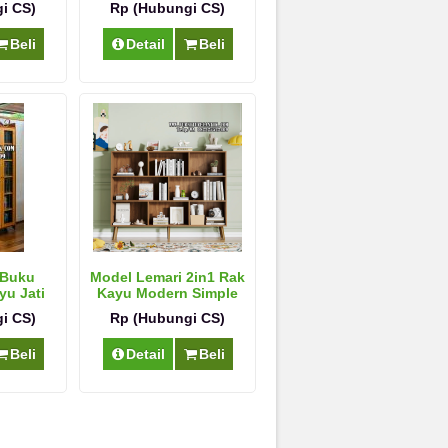
i CS)
Rp (Hubungi CS)
Beli
Detail
Beli
 Buku
Model Lemari 2in1 Rak
yu Jati
Kayu Modern Simple
na
i CS)
Rp (Hubungi CS)
Beli
Detail
Beli