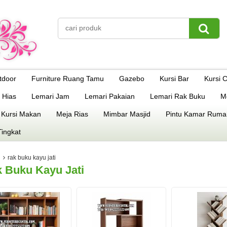
tdoor
Furniture Ruang Tamu
Gazebo
Kursi Bar
Kursi 
 Hias
Lemari Jam
Lemari Pakaian
Lemari Rak Buku
M
 Kursi Makan
Meja Rias
Mimbar Masjid
Pintu Kamar Ruma
Tingkat
rak buku kayu jati
 Buku Kayu Jati