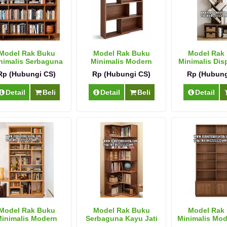
Model Rak Buku
Model Rak Buku
Model Rak
nimalis Serbaguna
Minimalis Modern
Minimalis Disp
Jati
Dekoratif
Rp (Hubungi CS)
Rp (Hubungi CS)
Rp (Hubung
Detail
Beli
Detail
Beli
Detail
Model Rak Buku
Model Rak Buku
Model Rak
inimalis Modern
Serbaguna Kayu Jati
Minimalis Mod
Terbaru
Modern