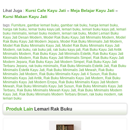
Lihat Juga :
Kursi Cafe Kayu Jati
–
Meja Belajar Kayu Jati
–
Kursi Makan Kayu Jati
tags:
Furniture
,
gambar lemari buku
,
gambar rak buku
,
harga lemari buku
,
harga rak buku
,
lemar buku kayu jati
,
lemari buku
,
lemari buku kayu jati
,
lemari
buku minimalis
,
lemari buku modern
,
lemari rak buku
,
Model Lemari Buku
Kayu Jati Desan Modern
,
Model Rak Buku Kayu Jati Minimalis Modern
,
Model
Rak Buku Kayu Jati Modern Jepara
,
Model Rak Buku Minimalis Jati Modern
,
Model Rak Buku Minimalis Kayu Jati
,
Model Rak Buku Minimalis Kayu Jati
Modern
,
rak buku
,
rak buku jati
,
rak buku kayu jati
,
Rak Buku Kayu Jati Antik
Minimalis Modern
,
Rak Buku Kayu Jati Minimalis Estetik
,
Rak Buku Kayu Jati
Minimalis Modern
,
Rak Buku Kayu Jati Minimalis Simpel
,
Rak Buku Kayu Jati
Modern Jepara
,
Rak Buku Kayu Jati Modern Simpel
,
Rak Buku Kayu Jati
Terbaru Jepara
,
rak buku minimalis
,
Rak Buku Minimalis Estetik Jati
,
Rak Buku
Minimalis Estetik Kayu Jati
,
Rak Buku Minimalis Jati Mewah
,
Rak Buku
Minimalis Jati Modern
,
Rak Buku Minimalis Kayu Jati 4 Susun
,
Rak Buku
Minimalis Kayu Jati Antik
,
Rak Buku Minimalis Kayu Jati Modern
,
Rak Buku
Minimalis Kayu Jati Modern Eropa
,
Rak Buku Minimalis Kayu Jati Modern
Mewah
,
Rak Buku Minimalis Kayu Jati Susun
,
Rak Buku Minimalis Kayu Jati
Terbaru
,
Rak Buku Minimalis Mewah Kayu Jati
,
Rak Buku Minimalis Modern
Kayu Jati
,
Rak Buku Minimalis Modern Terbaru Brown
,
rak buku modern
,
rak
lemari buku
Produk Lain
Lemari Rak Buku