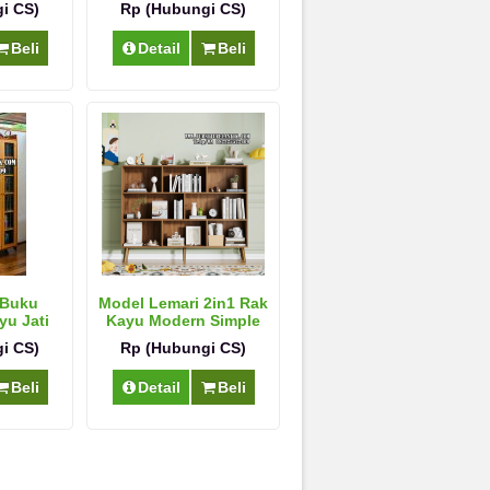
i CS)
Rp (Hubungi CS)
Beli
Detail
Beli
 Buku
Model Lemari 2in1 Rak
yu Jati
Kayu Modern Simple
na
i CS)
Rp (Hubungi CS)
Beli
Detail
Beli