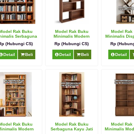
Model Rak Buku
Model Rak Buku
Model Rak
nimalis Serbaguna
Minimalis Modern
Minimalis Disp
Jati
Dekoratif
Rp (Hubungi CS)
Rp (Hubungi CS)
Rp (Hubung
Detail
Beli
Detail
Beli
Detail
Model Rak Buku
Model Rak Buku
Model Rak
inimalis Modern
Serbaguna Kayu Jati
Minimalis Mod
Terbaru
Modern