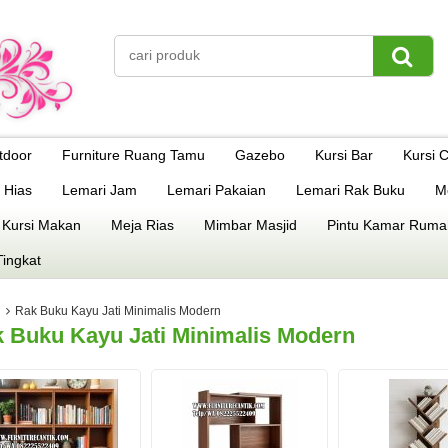
tdoor
Furniture Ruang Tamu
Gazebo
Kursi Bar
Kursi 
 Hias
Lemari Jam
Lemari Pakaian
Lemari Rak Buku
M
 Kursi Makan
Meja Rias
Mimbar Masjid
Pintu Kamar Ruma
Tingkat
Rak Buku Kayu Jati Minimalis Modern
 Buku Kayu Jati Minimalis Modern