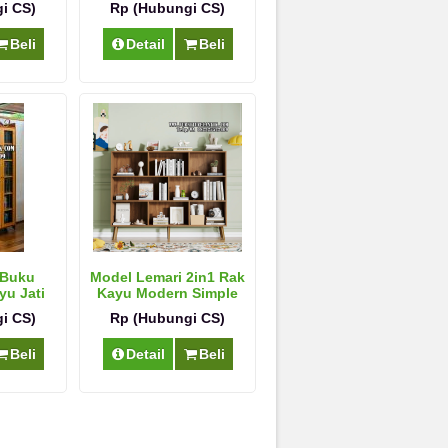
i CS)
Rp (Hubungi CS)
Beli
Detail
Beli
 Buku
Model Lemari 2in1 Rak
yu Jati
Kayu Modern Simple
na
i CS)
Rp (Hubungi CS)
Beli
Detail
Beli