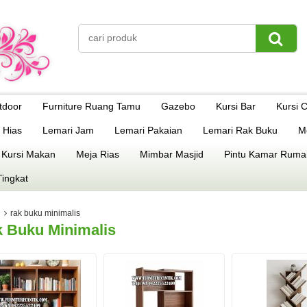
tdoor
Furniture Ruang Tamu
Gazebo
Kursi Bar
Kursi 
 Hias
Lemari Jam
Lemari Pakaian
Lemari Rak Buku
M
 Kursi Makan
Meja Rias
Mimbar Masjid
Pintu Kamar Ruma
Tingkat
rak buku minimalis
 Buku Minimalis