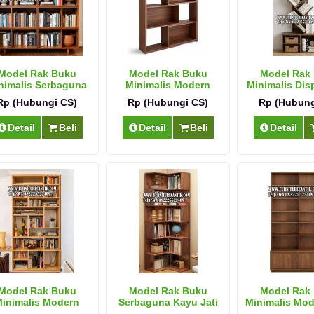
Model Rak Buku
Model Rak Buku
Model Rak
nimalis Serbaguna
Minimalis Modern
Minimalis Disp
Jati
Dekoratif
Rp (Hubungi CS)
Rp (Hubungi CS)
Rp (Hubung
Detail
Beli
Detail
Beli
Detail
Model Rak Buku
Model Rak Buku
Model Rak
inimalis Modern
Serbaguna Kayu Jati
Minimalis Mod
Terbaru
Modern