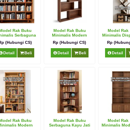
Model Rak Buku
Model Rak Buku
Model Rak
nimalis Serbaguna
Minimalis Modern
Minimalis Disp
Jati
Dekoratif
Rp (Hubungi CS)
Rp (Hubungi CS)
Rp (Hubung
Detail
Beli
Detail
Beli
Detail
Model Rak Buku
Model Rak Buku
Model Rak
inimalis Modern
Serbaguna Kayu Jati
Minimalis Mod
Terbaru
Modern