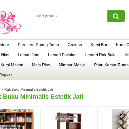
tdoor
Furniture Ruang Tamu
Gazebo
Kursi Bar
Kursi 
 Hias
Lemari Jam
Lemari Pakaian
Lemari Rak Buku
M
 Kursi Makan
Meja Rias
Mimbar Masjid
Pintu Kamar Ruma
Tingkat
Rak Buku Minimalis Estetik Jati
 Buku Minimalis Estetik Jati