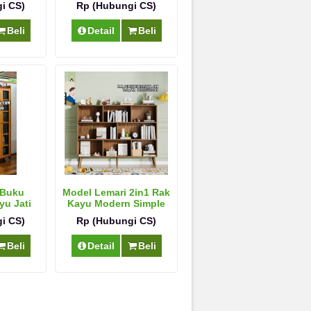
i CS)
Rp (Hubungi CS)
Beli
Detail
Beli
 Buku
Model Lemari 2in1 Rak
yu Jati
Kayu Modern Simple
na
i CS)
Rp (Hubungi CS)
Beli
Detail
Beli