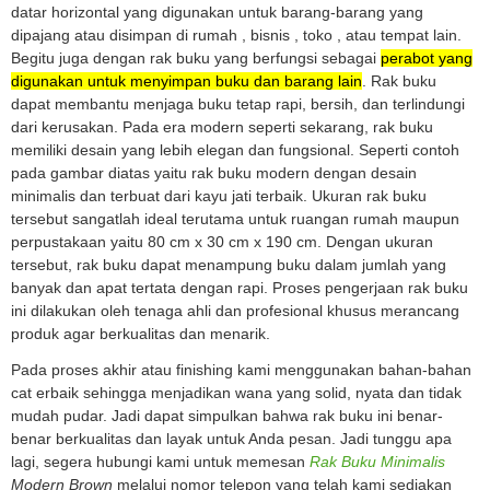
datar horizontal yang digunakan untuk barang-barang yang
dipajang atau disimpan di rumah , bisnis , toko , atau tempat lain.
Begitu juga dengan rak buku yang berfungsi sebagai
perabot yang
digunakan untuk menyimpan buku dan barang lain
.
Rak buku
dapat membantu menjaga buku tetap rapi, bersih, dan terlindungi
dari kerusakan. Pada era modern seperti sekarang, rak buku
memiliki desain yang lebih elegan dan fungsional. Seperti contoh
pada gambar diatas yaitu rak buku modern dengan desain
minimalis dan terbuat dari kayu jati terbaik. Ukuran rak buku
tersebut sangatlah ideal terutama untuk ruangan rumah maupun
perpustakaan yaitu 80 cm x 30 cm x 190 cm. Dengan ukuran
tersebut, rak buku dapat menampung buku dalam jumlah yang
banyak dan apat tertata dengan rapi. Proses pengerjaan rak buku
ini dilakukan oleh tenaga ahli dan profesional khusus merancang
produk agar berkualitas dan menarik.
Pada proses akhir atau finishing kami menggunakan bahan-bahan
cat erbaik sehingga menjadikan wana yang solid, nyata dan tidak
mudah pudar. Jadi dapat simpulkan bahwa rak buku ini benar-
benar berkualitas dan layak untuk Anda pesan. Jadi tunggu apa
lagi, segera hubungi kami untuk memesan
Rak Buku Minimalis
Modern Brown
melalui nomor telepon yang telah kami sediakan