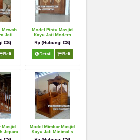
d Mewah
Model Pintu Masjid
a Jati
Kayu Jati Modern
i CS)
Rp (Hubungi CS)
Beli
Detail
Beli
 Masjid
Model Mimbar Masjid
ah Jepara
Kayu Jati Minimalis
i CS)
Rp (Hubungi CS)