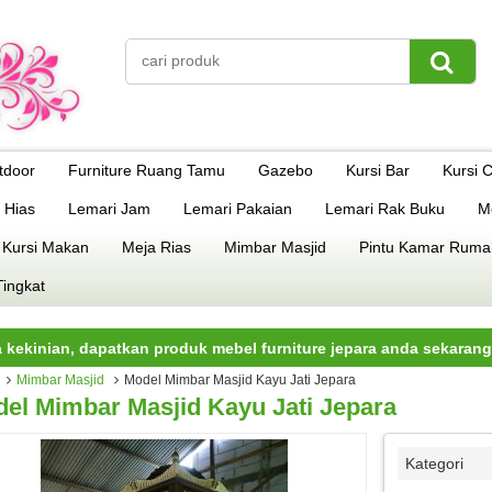
tdoor
Furniture Ruang Tamu
Gazebo
Kursi Bar
Kursi 
 Hias
Lemari Jam
Lemari Pakaian
Lemari Rak Buku
M
 Kursi Makan
Meja Rias
Mimbar Masjid
Pintu Kamar Ruma
Tingkat
dapatkan produk mebel furniture jepara anda sekarang juga.
Mimbar Masjid
Model Mimbar Masjid Kayu Jati Jepara
el Mimbar Masjid Kayu Jati Jepara
Kategori