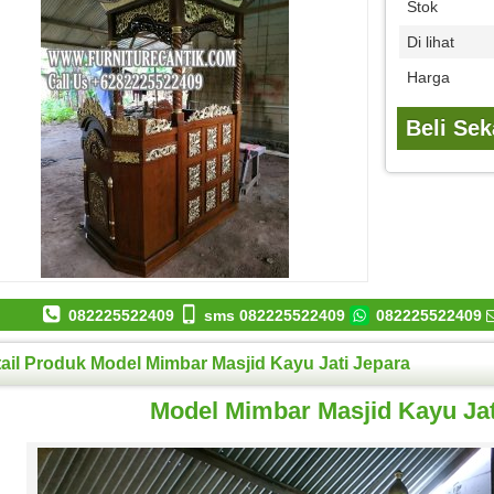
Stok
Di lihat
Harga
Beli Se
082225522409
sms 082225522409
082225522409
ail Produk Model Mimbar Masjid Kayu Jati Jepara
Model Mimbar Masjid Kayu Jat