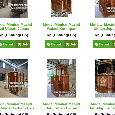
del Mimbar Masjid
Model Mimbar Masjid
Mimbar Masji
ati Ukiran Jepara
Variasi Kuningan
Ukiran Jepar
Rp (Hubungi CS)
Rp (Hubungi CS)
Rp (Hubung
Detail
Beli
Detail
Beli
Detail
del Mimbar Masjid
Model Mimbar Masjid
Model Mimbar
i Model Terbaru Dari
Jati Kubah Ukiran
Jati Atap Kub
Jepara
Rp (Hubungi CS)
Rp (Hubungi CS)
Rp (Hubung