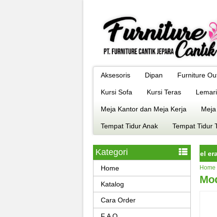
Aksesoris
Dipan
Furniture Ou
Kursi Sofa
Kursi Teras
Lemari
Meja Kantor dan Meja Kerja
Meja
Tempat Tidur Anak
Tempat Tidur 
Kategori
ture jepara istimewa dengan kualitas terbaik model era kekinian, 
Home
Home
Mod
Katalog
Cara Order
F A Q