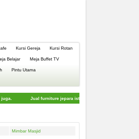
Cafe
Kursi Gereja
Kursi Rotan
eja Belajar
Meja Buffet TV
h
Pintu Utama
Jual furniture jepara istimewa dengan kualitas terbaik model e
Mimbar Masjid