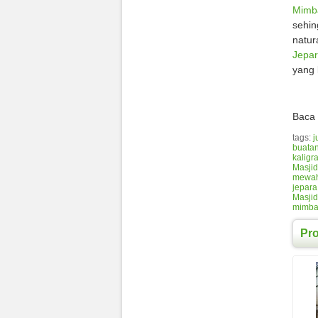
Mimba
sehin
natur
Jepa
yang 
Baca 
tags:
j
buatan
kaligra
Masji
mewa
jepara
Masjid
mimbar
Pr