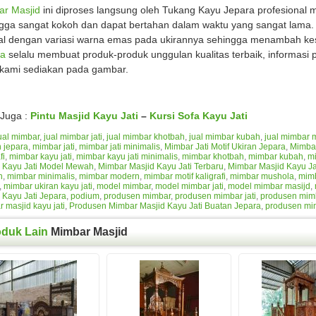
r Masjid
ini diproses langsung oleh Tukang Kayu Jepara profesional 
gga sangat kokoh dan dapat bertahan dalam waktu yang sangat lama.
al dengan variasi warna emas pada ukirannya sehingga menambah ke
ra
selalu membuat produk-produk unggulan kualitas terbaik, informas
kami sediakan pada gambar.
Juga :
Pintu Masjid Kayu Jati
–
Kursi Sofa Kayu Jati
ual mimbar
,
jual mimbar jati
,
jual mimbar khotbah
,
jual mimbar kubah
,
jual mimbar 
 jepara
,
mimbar jati
,
mimbar jati minimalis
,
Mimbar Jati Motif Ukiran Jepara
,
Mimbar
fi
,
mimbar kayu jati
,
mimbar kayu jati minimalis
,
mimbar khotbah
,
mimbar kubah
,
m
d Kayu Jati Model Mewah
,
Mimbar Masjid Kayu Jati Terbaru
,
Mimbar Masjid Kayu Ja
h
,
mimbar minimalis
,
mimbar modern
,
mimbar motif kaligrafi
,
mimbar mushola
,
mimb
,
mimbar ukiran kayu jati
,
model mimbar
,
model mimbar jati
,
model mimbar masijd
,
 Kayu Jati Jepara
,
podium
,
produsen mimbar
,
produsen mimbar jati
,
produsen mim
 masjid kayu jati
,
Produsen Mimbar Masjid Kayu Jati Buatan Jepara
,
produsen mi
oduk Lain
Mimbar Masjid