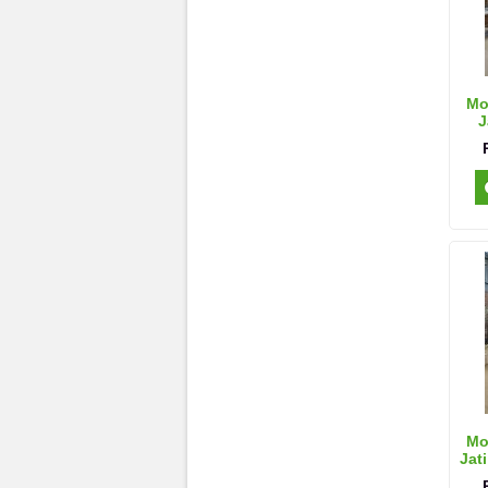
Mo
J
Mo
Jat