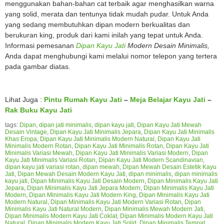
menggunakan bahan-bahan cat terbaik agar menghasilkan warna
yang solid, merata dan tentunya tidak mudah pudar. Untuk Anda
yang sedang membutuhkan dipan modern berkualitas dan
berukuran king, produk dari kami inilah yang tepat untuk Anda.
Informasi pemesanan
Dipan Kayu Jati
Modern Desain Minimalis,
Anda dapat menghubungi kami melalui nomor telepon yang tertera
pada gambar diatas.
Lihat Juga :
Pintu Rumah Kayu Jati
–
Meja Belajar Kayu Jati
–
Rak Buku Kayu Jati
tags:
Dipan
,
dipan jati minimalis
,
dipan kayu jati
,
Dipan Kayu Jati Mewah
Desain Vintage
,
Dipan Kayu Jati Minimalis Jepara
,
Dipan Kayu Jati Minimalis
Khas Eropa
,
Dipan Kayu Jati Minimalis Modern Natural
,
Dipan Kayu Jati
Minimalis Modern Rotan
,
Dipan Kayu Jati Minimalis Rotan
,
Dipan Kayu Jati
Minimalis Variasi Mewah
,
Dipan Kayu Jati Minimalis Variasi Modern
,
Dipan
Kayu Jati Minimalis Variasi Rotan
,
Dipan Kayu Jati Modern Scandinavian
,
dipan kayu jati variasi rotan
,
dipan mewah
,
Dipan Mewah Desain Estetik Kayu
Jati
,
Dipan Mewah Desain Modern Kayu Jati
,
dipan minimalis
,
dipan minimalis
kayu jati
,
Dipan Minimalis Kayu Jati Desain Modern
,
Dipan Minimalis Kayu Jati
Jepara
,
Dipan Minimalis Kayu Jati Jepara Modern
,
Dipan Minimalis Kayu Jati
Modern
,
Dipan Minimalis Kayu Jati Modern King
,
Dipan Minimalis Kayu Jati
Modern Natural
,
Dipan Minimalis Kayu Jati Modern Variasi Rotan
,
Dipan
Minimalis Kayu Jati Natural Modern
,
Dipan Minimalis Mewah Modern Jati
,
Dipan Minimalis Modern Kayu Jati Coklat
,
Dipan Minimalis Modern Kayu Jati
Natural
,
Dipan Minimalis Modern Kayu Jati Solid
,
Dipan Minimalis Tempat