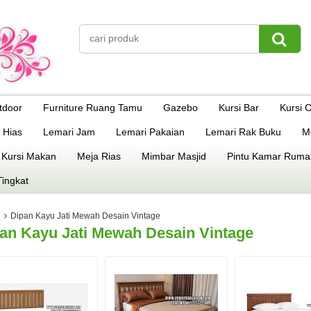
tdoor
Furniture Ruang Tamu
Gazebo
Kursi Bar
Kursi 
 Hias
Lemari Jam
Lemari Pakaian
Lemari Rak Buku
M
 Kursi Makan
Meja Rias
Mimbar Masjid
Pintu Kamar Ruma
Tingkat
Dipan Kayu Jati Mewah Desain Vintage
an Kayu Jati Mewah Desain Vintage