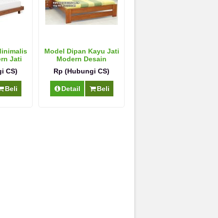
inimalis
Model Dipan Kayu Jati
rn Jati
Modern Desain
Minimalis
i CS)
Rp (Hubungi CS)
Beli
Detail
Beli