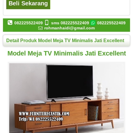
Beli Sekarang
082225522409
sms 082225522409
082225522409
rohmanhaidi@gmail.com
Detail Produk Model Meja TV Minimalis Jati Excellent
Model Meja TV Minimalis Jati Excellent