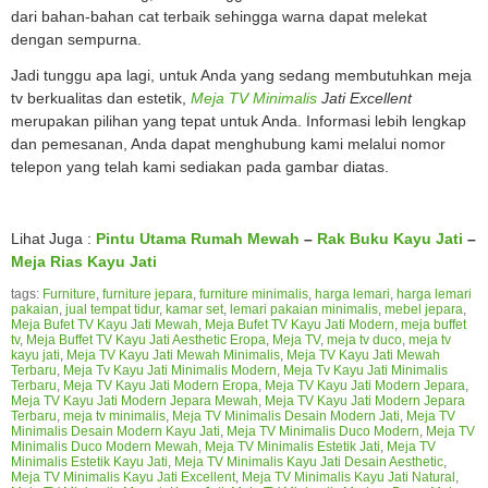
dari bahan-bahan cat terbaik sehingga warna dapat melekat
dengan sempurna.
Jadi tunggu apa lagi, untuk Anda yang sedang membutuhkan meja
tv berkualitas dan estetik,
Meja TV Minimalis
Jati Excellent
merupakan pilihan yang tepat untuk Anda. Informasi lebih lengkap
dan pemesanan, Anda dapat menghubung kami melalui nomor
telepon yang telah kami sediakan pada gambar diatas.
Lihat Juga :
Pintu Utama Rumah Mewah
–
Rak Buku Kayu Jati
–
Meja Rias Kayu Jati
tags:
Furniture
,
furniture jepara
,
furniture minimalis
,
harga lemari
,
harga lemari
pakaian
,
jual tempat tidur
,
kamar set
,
lemari pakaian minimalis
,
mebel jepara
,
Meja Bufet TV Kayu Jati Mewah
,
Meja Bufet TV Kayu Jati Modern
,
meja buffet
tv
,
Meja Buffet TV Kayu Jati Aesthetic Eropa
,
Meja TV
,
meja tv duco
,
meja tv
kayu jati
,
Meja TV Kayu Jati Mewah Minimalis
,
Meja TV Kayu Jati Mewah
Terbaru
,
Meja Tv Kayu Jati Minimalis Modern
,
Meja Tv Kayu Jati Minimalis
Terbaru
,
Meja TV Kayu Jati Modern Eropa
,
Meja TV Kayu Jati Modern Jepara
,
Meja TV Kayu Jati Modern Jepara Mewah
,
Meja TV Kayu Jati Modern Jepara
Terbaru
,
meja tv minimalis
,
Meja TV Minimalis Desain Modern Jati
,
Meja TV
Minimalis Desain Modern Kayu Jati
,
Meja TV Minimalis Duco Modern
,
Meja TV
Minimalis Duco Modern Mewah
,
Meja TV Minimalis Estetik Jati
,
Meja TV
Minimalis Estetik Kayu Jati
,
Meja TV Minimalis Kayu Jati Desain Aesthetic
,
Meja TV Minimalis Kayu Jati Excellent
,
Meja TV Minimalis Kayu Jati Natural
,