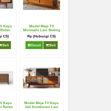
TV Kayu
Model Meja TV
 Rotan
Minimalis Laci Sliding
i CS)
Rp (Hubungi CS)
Beli
Detail
Beli
TV Kayu
Model Meja TV Kayu
si Rotan
Jati Kombinasi Laci