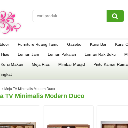
tdoor
Furniture Ruang Tamu
Gazebo
Kursi Bar
Kursi 
 Hias
Lemari Jam
Lemari Pakaian
Lemari Rak Buku
M
 Kursi Makan
Meja Rias
Mimbar Masjid
Pintu Kamar Ruma
Tingkat
Meja TV Minimalis Modern Duco
a TV Minimalis Modern Duco