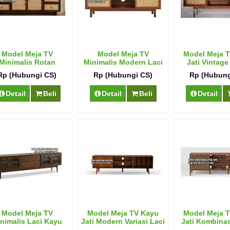
Model Meja TV
Model Meja TV
Model Meja 
Minimalis Rotan
Minimalis Modern Laci
Jati Vintage
Vintage
Rotan
Rp (Hubungi CS)
Rp (Hubungi CS)
Rp (Hubung
Detail
Beli
Detail
Beli
Detail
Model Meja TV
Model Meja TV Kayu
Model Meja 
nimalis Laci Kayu
Jati Modern Variasi Laci
Jati Kombina
Jati