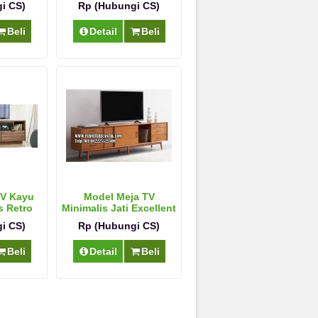
i CS)
Rp (Hubungi CS)
Beli
Detail
Beli
TV Kayu
Model Meja TV
s Retro
Minimalis Jati Excellent
i CS)
Rp (Hubungi CS)
Beli
Detail
Beli