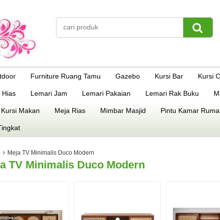
tdoor
Furniture Ruang Tamu
Gazebo
Kursi Bar
Kursi 
 Hias
Lemari Jam
Lemari Pakaian
Lemari Rak Buku
M
 Kursi Makan
Meja Rias
Mimbar Masjid
Pintu Kamar Ruma
Tingkat
Meja TV Minimalis Duco Modern
a TV Minimalis Duco Modern