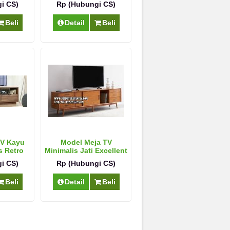
i CS)
Rp (Hubungi CS)
Beli
Detail
Beli
TV Kayu
Model Meja TV
s Retro
Minimalis Jati Excellent
i CS)
Rp (Hubungi CS)
Beli
Detail
Beli