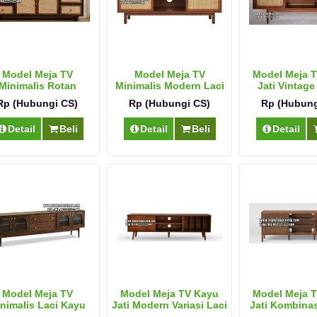
Model Meja TV
Model Meja TV
Model Meja 
Minimalis Rotan
Minimalis Modern Laci
Jati Vintage
Vintage
Rotan
Rp (Hubungi CS)
Rp (Hubungi CS)
Rp (Hubung
Detail
Beli
Detail
Beli
Detail
Model Meja TV
Model Meja TV Kayu
Model Meja 
nimalis Laci Kayu
Jati Modern Variasi Laci
Jati Kombina
Jati