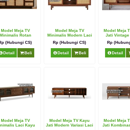
Model Meja TV
Model Meja TV
Model Meja 
Minimalis Rotan
Minimalis Modern Laci
Jati Vintage
Vintage
Rotan
Rp (Hubungi CS)
Rp (Hubungi CS)
Rp (Hubung
Detail
Beli
Detail
Beli
Detail
Model Meja TV
Model Meja TV Kayu
Model Meja 
nimalis Laci Kayu
Jati Modern Variasi Laci
Jati Kombina
Jati