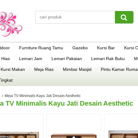
tdoor
Furniture Ruang Tamu
Gazebo
Kursi Bar
Kursi 
 Hias
Lemari Jam
Lemari Pakaian
Lemari Rak Buku
M
 Kursi Makan
Meja Rias
Mimbar Masjid
Pintu Kamar Ruma
Tingkat
Meja TV Minimalis Kayu Jati Desain Aesthetic
a TV Minimalis Kayu Jati Desain Aesthetic