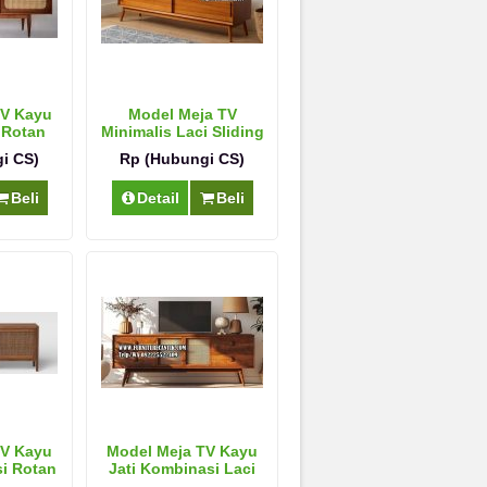
TV Kayu
Model Meja TV
 Rotan
Minimalis Laci Sliding
i CS)
Rp (Hubungi CS)
Beli
Detail
Beli
TV Kayu
Model Meja TV Kayu
si Rotan
Jati Kombinasi Laci