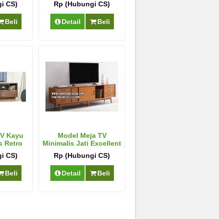
i CS)
Rp (Hubungi CS)
Beli
Detail
Beli
TV Kayu
Model Meja TV
s Retro
Minimalis Jati Excellent
i CS)
Rp (Hubungi CS)
Beli
Detail
Beli