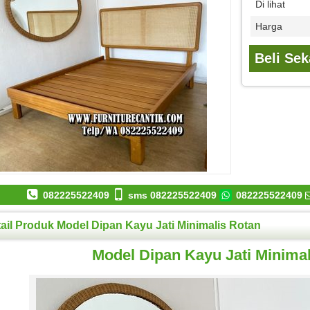
Di lihat
Harga
Beli Se
082225522409
sms 082225522409
082225522409
ail Produk Model Dipan Kayu Jati Minimalis Rotan
Model Dipan Kayu Jati Minima