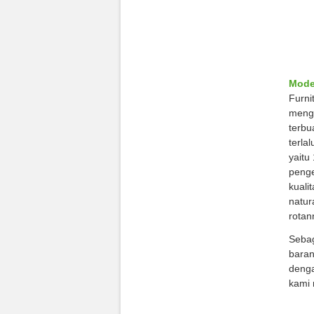
Mode
Furni
mengg
terbu
terla
yaitu
penge
kuali
natur
rotan
Sebag
baran
deng
kami 