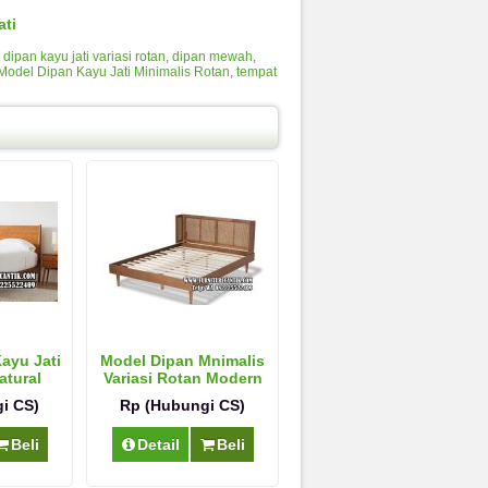
ati
,
dipan kayu jati variasi rotan
,
dipan mewah
,
Model Dipan Kayu Jati Minimalis Rotan
,
tempat
ayu Jati
Model Dipan Mnimalis
atural
Variasi Rotan Modern
n
i CS)
Rp (Hubungi CS)
Beli
Detail
Beli