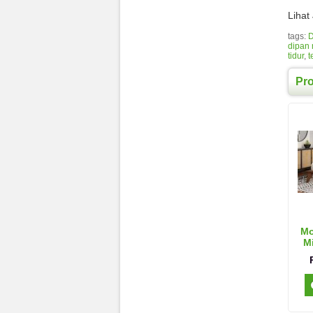
Lihat
tags:
D
dipan 
tidur
,
t
Pr
Mo
Mi