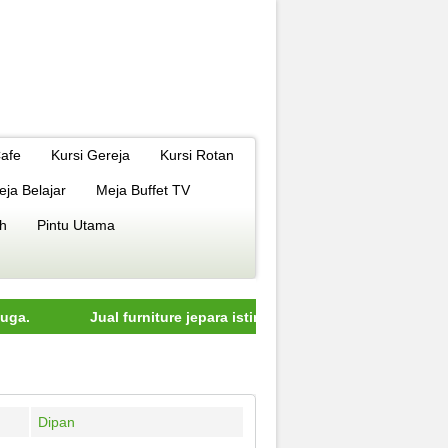
Cafe
Kursi Gereja
Kursi Rotan
eja Belajar
Meja Buffet TV
h
Pintu Utama
Jual furniture jepara istimewa dengan kualitas terbaik model er
Dipan