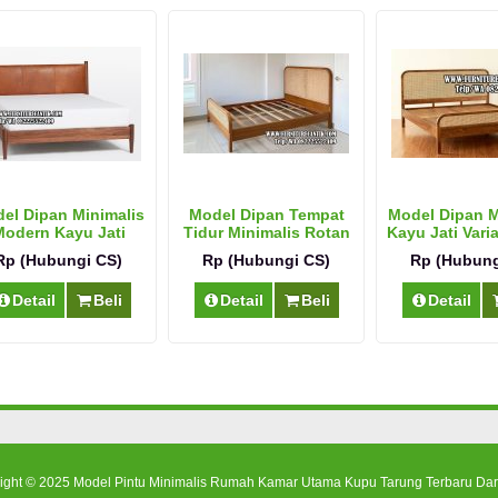
el Dipan Minimalis
Model Dipan Tempat
Model Dipan M
odern Kayu Jati
Tidur Minimalis Rotan
Kayu Jati Vari
Natural
Rp (Hubungi CS)
Rp (Hubungi CS)
Rp (Hubung
Detail
Beli
Detail
Beli
Detail
ight © 2025
Model Pintu Minimalis Rumah Kamar Utama Kupu Tarung Terbaru Dar