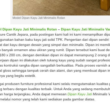
Model Dipan Kayu Jati Minimalis Rotan
l Dipan Kayu Jati Minimalis Rotan
–
Dipan Kayu Jati Minimalis Va
ture Cantik Jepara, pada postingan kami kali ini kami menampilkan di
unakan bahan baku kayu jati solid TPK. Pengertian dari dipan sendiri
at dari kayu dengan desain yang simpel dan minimalis. Dipan ini memil
lu banyak ornamen atau ukiran yang rumit. Dipan tersebut kami buat 
 180 x 200 cm, dengan demikian dipan ini dapat menampung 2 orang d
rjaan dipan ini dilakukan oleh tukang kayu yang sudah sangat profes
tas kontruksi rangka dipan sangatlah berkualitas. Pada proses varnish
al gloss sehingga tampak cerah dan alami, dan yang membuat dipan i
nya yang begitu estetik.
ai produsen furniture profesional kami selalu mengutamakan kualitas
g terbaru dengan kualitas terbaik. Untuk Anda yang sedang membutu
an harga terjangkau, Anda dapat memesan
Dipan Kayu Jati
Minimalis V
melalui nomor yang telah kami sediakan pada gambar diatas.