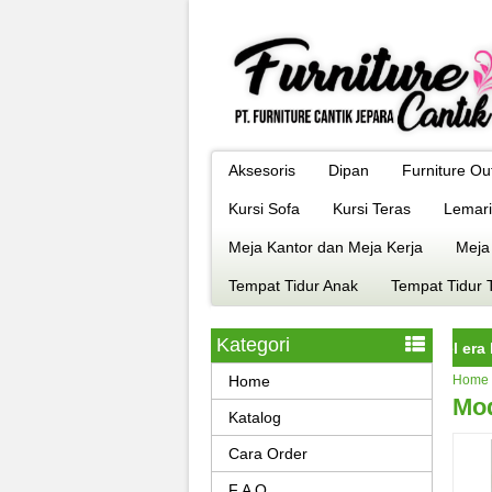
Aksesoris
Dipan
Furniture Ou
Kursi Sofa
Kursi Teras
Lemari
Meja Kantor dan Meja Kerja
Meja
Tempat Tidur Anak
Tempat Tidur 
Kategori
ure jepara istimewa dengan kualitas terbaik model era kekinian, 
Home
Home
Mod
Katalog
Cara Order
F A Q