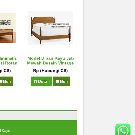
inimalis
Model Dipan Kayu Jati
asi Rotan
Mewah Desain Vintage
i CS)
Rp (Hubungi CS)
Beli
Detail
Beli
i Kayu