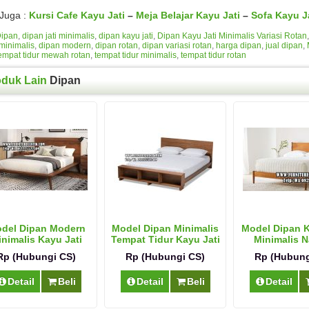
 Juga :
Kursi Cafe Kayu Jati
–
Meja Belajar Kayu Jati
–
Sofa Kayu J
ipan
,
dipan jati minimalis
,
dipan kayu jati
,
Dipan Kayu Jati Minimalis Variasi Rotan
minimalis
,
dipan modern
,
dipan rotan
,
dipan variasi rotan
,
harga dipan
,
jual dipan
,
empat tidur mewah rotan
,
tempat tidur minimalis
,
tempat tidur rotan
oduk Lain
Dipan
del Dipan Modern
Model Dipan Minimalis
Model Dipan K
nimalis Kayu Jati
Tempat Tidur Kayu Jati
Minimalis N
Moder
Rp (Hubungi CS)
Rp (Hubungi CS)
Rp (Hubung
Detail
Beli
Detail
Beli
Detail