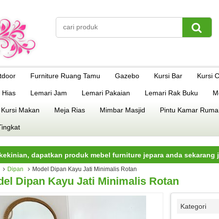
tdoor
Furniture Ruang Tamu
Gazebo
Kursi Bar
Kursi 
 Hias
Lemari Jam
Lemari Pakaian
Lemari Rak Buku
M
 Kursi Makan
Meja Rias
Mimbar Masjid
Pintu Kamar Ruma
Tingkat
dapatkan produk mebel furniture jepara anda sekarang juga.
Dipan
Model Dipan Kayu Jati Minimalis Rotan
el Dipan Kayu Jati Minimalis Rotan
Kategori