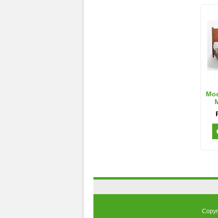
Mod
M
Copyr