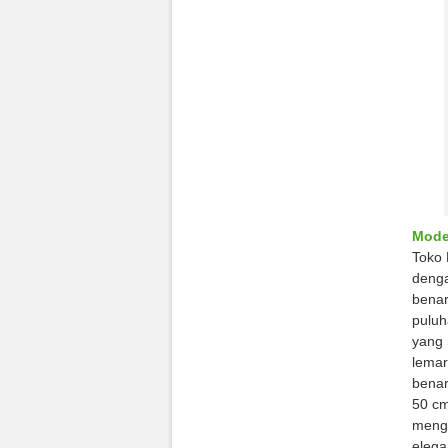
Mode
Toko 
denga
benar
puluh
yang 
lemar
benar
50 cm
mengg
elega