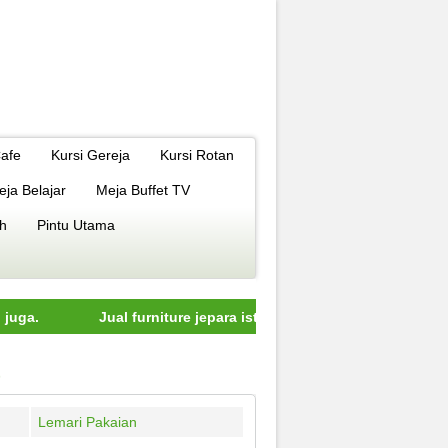
Cafe
Kursi Gereja
Kursi Rotan
eja Belajar
Meja Buffet TV
h
Pintu Utama
Jual furniture jepara istimewa dengan kualitas terbaik model 
Lemari Pakaian