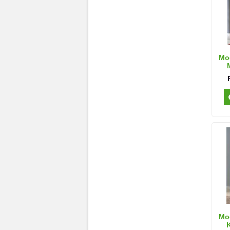
Mod
Mod
K