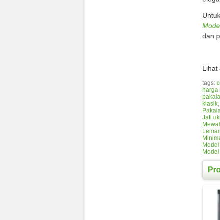
Untuk
Model
dan p
Lihat
tags:
c
harga 
pakaia
klasik
Pakaia
Jati uk
Mewah 
Lemari
Minima
Model 
Model 
Pr