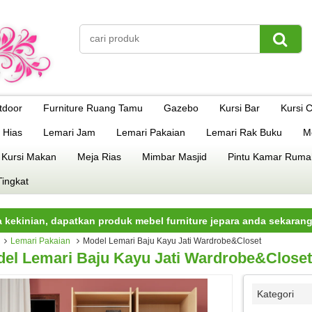
tdoor
Furniture Ruang Tamu
Gazebo
Kursi Bar
Kursi 
 Hias
Lemari Jam
Lemari Pakaian
Lemari Rak Buku
M
 Kursi Makan
Meja Rias
Mimbar Masjid
Pintu Kamar Ruma
Tingkat
 dapatkan produk mebel furniture jepara anda sekarang juga.
Lemari Pakaian
Model Lemari Baju Kayu Jati Wardrobe&Closet
el Lemari Baju Kayu Jati Wardrobe&Closet
Kategori