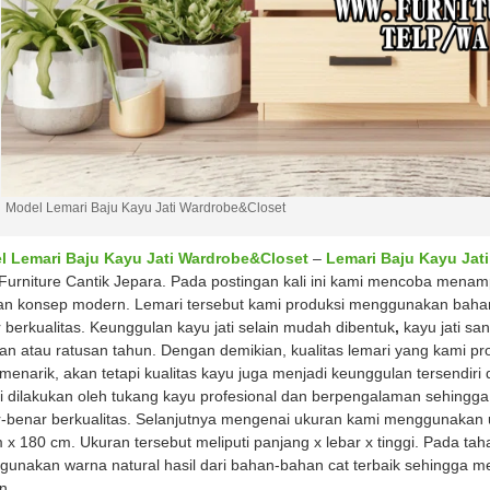
Model Lemari Baju Kayu Jati Wardrobe&Closet
l Lemari Baju Kayu Jati Wardrobe&Closet
–
Lemari Baju Kayu Jat
Furniture Cantik Jepara. Pada postingan kali ini kami mencoba menamp
n konsep modern. Lemari tersebut kami produksi menggunakan bahan b
 berkualitas. Keunggulan kayu jati selain mudah dibentuk
,
kayu jati sa
an atau ratusan tahun. Dengan demikian, kualitas lemari yang kami p
menarik, akan tetapi kualitas kayu juga menjadi keunggulan tersendiri 
i dilakukan oleh tukang kayu profesional dan berpengalaman sehingga 
-benar berkualitas. Selanjutnya mengenai ukuran kami menggunakan u
 x 180 cm. Ukuran tersebut meliputi panjang x lebar x tinggi. Pada taha
unakan warna natural hasil dari bahan-bahan cat terbaik sehingga me
n.