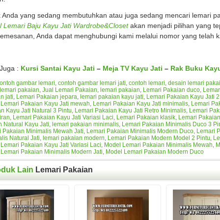
 Anda yang sedang membutuhkan atau juga sedang mencari lemari pak
 Lemari Baju Kayu Jati Wardrobe&Closet
akan menjadi pilihan yang te
emesanan, Anda dapat menghubungi kami melalui nomor yang telah k
 Juga :
Kursi Santai Kayu Jati
–
Meja TV Kayu Jati
–
Rak Buku Kayu
ontoh gambar lemari
,
contoh gambar lemari jati
,
contoh lemari
,
desain lemari paka
lemari pakaian
,
Jual Lemari Pakaian
,
lemari pakaian
,
Lemari Pakaian duco
,
Lemar
n jati
,
Lemari Pakaian jepara
,
lemari pakaian kayu jati
,
Lemari Pakaian Kayu Jati 2
,
Lemari Pakaian Kayu Jati mewah
,
Lemari Pakaian Kayu Jati minimalis
,
Lemari Pak
n Kayu Jati Natural 3 Pintu
,
Lemari Pakaian Kayu Jati Retro Minimalis
,
Lemari Paka
iran
,
Lemari Pakaian Kayu Jati Variasi Laci
,
Lemari Pakaian klasik
,
Lemari Pakaia
Natural Kayu Jati
,
lemari pakaian minimalis
,
Lemari Pakaian Minimalis Duco 3 Pi
 Pakaian Minimalis Mewah Jati
,
Lemari Pakaian Minimalis Modern Duco
,
Lemari P
lis Natural Jati
,
lemari pakaian modern
,
Lemari Pakaian Modern Model 2 Pintu
,
Le
Lemari Pakaian Kayu Jati Variasi Laci
,
Model Lemari Pakaian Minimalis Mewah
,
M
Lemari Pakaian Minimalis Modern Jati
,
Model Lemari Pakaian Modern Duco
oduk Lain
Lemari Pakaian