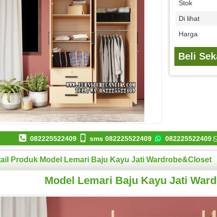
Stok
Di lihat
Harga
Beli Se
082225522409
sms 082225522409
082225522409
ail Produk Model Lemari Baju Kayu Jati Wardrobe&Closet
Model Lemari Baju Kayu Jati War