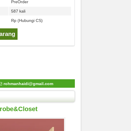
PreOrder
587 kali
Rp (Hubungi CS)
karang
rohmanhaidi@gmail.com
drobe&Closet