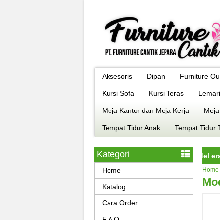
Aksesoris
Dipan
Furniture Ou
Kursi Sofa
Kursi Teras
Lemari
Meja Kantor dan Meja Kerja
Meja
Tempat Tidur Anak
Tempat Tidur 
Kategori
iture jepara istimewa dengan kualitas terbaik model era kekinian,
Home
Home
Mod
Katalog
Cara Order
F A Q