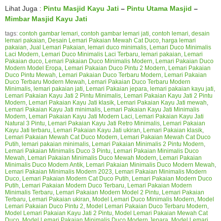
Lihat Juga :
Pintu Masjid Kayu Jati
–
Pintu Utama Masjid
–
Mimbar Masjid Kayu Jati
tags:
contoh gambar lemari
,
contoh gambar lemari jati
,
contoh lemari
,
desain
lemari pakaian
,
Desain Lemari Pakaian Mewah Cat Duco
,
harga lemari
pakaian
,
Jual Lemari Pakaian
,
lemari duco minimalis
,
Lemari Duco Minimalis
Laci Modern
,
Lemari Duco Minimalis Laci Terbaru
,
lemari pakaian
,
Lemari
Pakaian duco
,
Lemari Pakaian Duco Minimalis Modern
,
Lemari Pakaian Duco
Modern Model Eropa
,
Lemari Pakaian Duco Pintu 2 Modern
,
Lemari Pakaian
Duco Pintu Mewah
,
Lemari Pakaian Duco Terbaru Modern
,
Lemari Pakaian
Duco Terbaru Modern Mewah
,
Lemari Pakaian Duco Terbaru Modern
Minimalis
,
lemari pakaian jati
,
Lemari Pakaian jepara
,
lemari pakaian kayu jati
,
Lemari Pakaian Kayu Jati 2 Pintu Minimalis
,
Lemari Pakaian Kayu Jati 2 Pintu
Modern
,
Lemari Pakaian Kayu Jati klasik
,
Lemari Pakaian Kayu Jati mewah
,
Lemari Pakaian Kayu Jati minimalis
,
Lemari Pakaian Kayu Jati Minimalis
Modern
,
Lemari Pakaian Kayu Jati Modern Laci
,
Lemari Pakaian Kayu Jati
Natural 3 Pintu
,
Lemari Pakaian Kayu Jati Retro Minimalis
,
Lemari Pakaian
Kayu Jati terbaru
,
Lemari Pakaian Kayu Jati ukiran
,
Lemari Pakaian klasik
,
Lemari Pakaian Mewah Cat Duco Modern
,
Lemari Pakaian Mewah Cat Duco
Putih
,
lemari pakaian minimalis
,
Lemari Pakaian Minimalis 2 Pintu Modern
,
Lemari Pakaian Minimalis Duco 3 Pintu
,
Lemari Pakaian Minimalis Duco
Mewah
,
Lemari Pakaian Minimalis Duco Mewah Modern
,
Lemari Pakaian
Minimalis Duco Modern Antik
,
Lemari Pakaian Minimalis Duco Modern Mewah
,
Lemari Pakaian Minimalis Modern 2023
,
Lemari Pakaian Minimalis Modern
Duco
,
Lemari Pakaian Modern Cat Duco Putih
,
Lemari Pakaian Modern Duco
Putih
,
Lemari Pakaian Modern Duco Terbaru
,
Lemari Pakaian Modern
Minimalis Terbaru
,
Lemari Pakaian Modern Model 2 Pintu
,
Lemari Pakaian
Terbaru
,
Lemari Pakaian ukiran
,
Model Lemari Duco Minimalis Modern
,
Model
Lemari Pakaian Duco Pintu 2
,
Model Lemari Pakaian Duco Terbaru Modern
,
Model Lemari Pakaian Kayu Jati 2 Pintu
,
Model Lemari Pakaian Mewah Cat
Duco
,
Model Lemari Pakaian Minimalis Duco Modern Jepara
,
Model Lemari