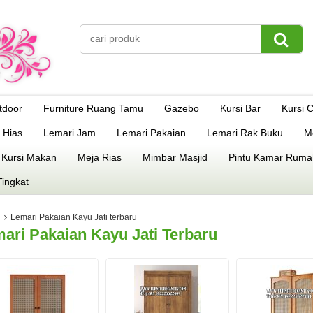
tdoor
Furniture Ruang Tamu
Gazebo
Kursi Bar
Kursi 
 Hias
Lemari Jam
Lemari Pakaian
Lemari Rak Buku
M
 Kursi Makan
Meja Rias
Mimbar Masjid
Pintu Kamar Ruma
Tingkat
Lemari Pakaian Kayu Jati terbaru
ari Pakaian Kayu Jati Terbaru