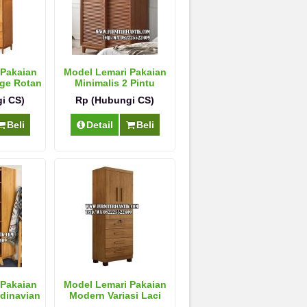
 Pakaian
Model Lemari Pakaian
age Rotan
Minimalis 2 Pintu
Sliding
i CS)
Rp (Hubungi CS)
Beli
Detail
Beli
 Pakaian
Model Lemari Pakaian
ndinavian
Modern Variasi Laci