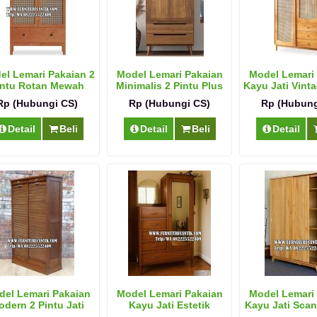
el Lemari Pakaian 2
Model Lemari Pakaian
Model Lemari
intu Rotan Mewah
Minimalis 2 Pintu Plus
Kayu Jati Vint
Laci
Rp (Hubungi CS)
Rp (Hubungi CS)
Rp (Hubung
Detail
Beli
Detail
Beli
Detail
el Lemari Pakaian
Model Lemari Pakaian
Model Lemari
dern 2 Pintu Jati
Kayu Jati Estetik
Kayu Jati Sca
Natural