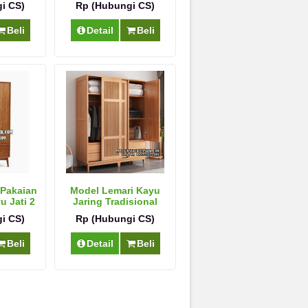
i CS)
Rp (Hubungi CS)
Beli
Detail
Beli
 Pakaian
Model Lemari Kayu
u Jati 2
Jaring Tradisional
Modern
i CS)
Rp (Hubungi CS)
Beli
Detail
Beli