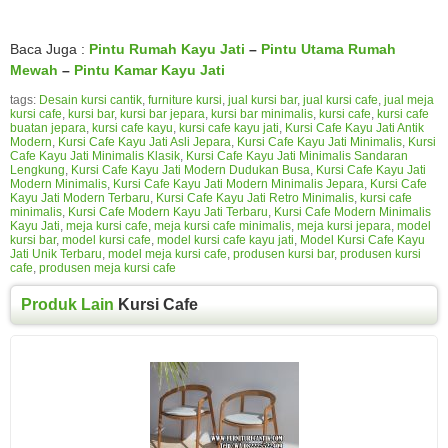
Baca Juga :
Pintu Rumah Kayu Jati
–
Pintu Utama Rumah
Mewah
–
Pintu Kamar Kayu Jati
tags:
Desain kursi cantik
,
furniture kursi
,
jual kursi bar
,
jual kursi cafe
,
jual meja
kursi cafe
,
kursi bar
,
kursi bar jepara
,
kursi bar minimalis
,
kursi cafe
,
kursi cafe
buatan jepara
,
kursi cafe kayu
,
kursi cafe kayu jati
,
Kursi Cafe Kayu Jati Antik
Modern
,
Kursi Cafe Kayu Jati Asli Jepara
,
Kursi Cafe Kayu Jati Minimalis
,
Kursi
Cafe Kayu Jati Minimalis Klasik
,
Kursi Cafe Kayu Jati Minimalis Sandaran
Lengkung
,
Kursi Cafe Kayu Jati Modern Dudukan Busa
,
Kursi Cafe Kayu Jati
Modern Minimalis
,
Kursi Cafe Kayu Jati Modern Minimalis Jepara
,
Kursi Cafe
Kayu Jati Modern Terbaru
,
Kursi Cafe Kayu Jati Retro Minimalis
,
kursi cafe
minimalis
,
Kursi Cafe Modern Kayu Jati Terbaru
,
Kursi Cafe Modern Minimalis
Kayu Jati
,
meja kursi cafe
,
meja kursi cafe minimalis
,
meja kursi jepara
,
model
kursi bar
,
model kursi cafe
,
model kursi cafe kayu jati
,
Model Kursi Cafe Kayu
Jati Unik Terbaru
,
model meja kursi cafe
,
produsen kursi bar
,
produsen kursi
cafe
,
produsen meja kursi cafe
Produk Lain
Kursi Cafe