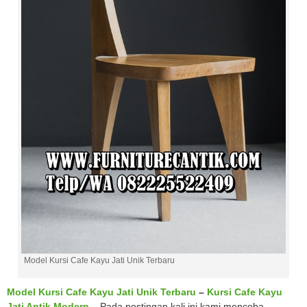
Model Kursi Cafe Kayu Jati Unik Terbaru
Model Kursi Cafe Kayu Jati Unik Terbaru
–
Kursi Cafe Kayu
Jati Antik Modern
–
Pada postingan kali ini kami mencoba