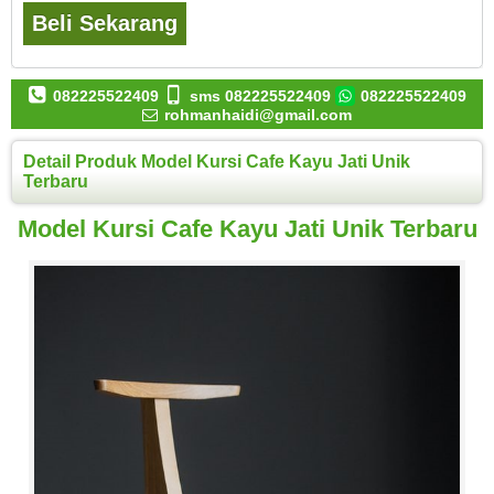
Beli Sekarang
082225522409
sms 082225522409
082225522409
rohmanhaidi@gmail.com
Detail Produk Model Kursi Cafe Kayu Jati Unik
Terbaru
Model Kursi Cafe Kayu Jati Unik Terbaru