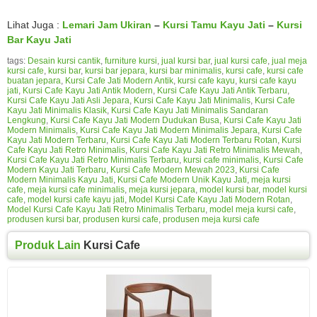
Lihat Juga :
Lemari Jam Ukiran
–
Kursi Tamu Kayu Jati
–
Kursi
Bar Kayu Jati
tags:
Desain kursi cantik
,
furniture kursi
,
jual kursi bar
,
jual kursi cafe
,
jual meja
kursi cafe
,
kursi bar
,
kursi bar jepara
,
kursi bar minimalis
,
kursi cafe
,
kursi cafe
buatan jepara
,
Kursi Cafe Jati Modern Antik
,
kursi cafe kayu
,
kursi cafe kayu
jati
,
Kursi Cafe Kayu Jati Antik Modern
,
Kursi Cafe Kayu Jati Antik Terbaru
,
Kursi Cafe Kayu Jati Asli Jepara
,
Kursi Cafe Kayu Jati Minimalis
,
Kursi Cafe
Kayu Jati Minimalis Klasik
,
Kursi Cafe Kayu Jati Minimalis Sandaran
Lengkung
,
Kursi Cafe Kayu Jati Modern Dudukan Busa
,
Kursi Cafe Kayu Jati
Modern Minimalis
,
Kursi Cafe Kayu Jati Modern Minimalis Jepara
,
Kursi Cafe
Kayu Jati Modern Terbaru
,
Kursi Cafe Kayu Jati Modern Terbaru Rotan
,
Kursi
Cafe Kayu Jati Retro Minimalis
,
Kursi Cafe Kayu Jati Retro Minimalis Mewah
,
Kursi Cafe Kayu Jati Retro Minimalis Terbaru
,
kursi cafe minimalis
,
Kursi Cafe
Modern Kayu Jati Terbaru
,
Kursi Cafe Modern Mewah 2023
,
Kursi Cafe
Modern Minimalis Kayu Jati
,
Kursi Cafe Modern Unik Kayu Jati
,
meja kursi
cafe
,
meja kursi cafe minimalis
,
meja kursi jepara
,
model kursi bar
,
model kursi
cafe
,
model kursi cafe kayu jati
,
Model Kursi Cafe Kayu Jati Modern Rotan
,
Model Kursi Cafe Kayu Jati Retro Minimalis Terbaru
,
model meja kursi cafe
,
produsen kursi bar
,
produsen kursi cafe
,
produsen meja kursi cafe
Produk Lain
Kursi Cafe