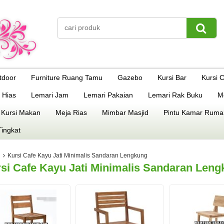
tdoor
Furniture Ruang Tamu
Gazebo
Kursi Bar
Kursi 
 Hias
Lemari Jam
Lemari Pakaian
Lemari Rak Buku
M
 Kursi Makan
Meja Rias
Mimbar Masjid
Pintu Kamar Ruma
Tingkat
Kursi Cafe Kayu Jati Minimalis Sandaran Lengkung
si Cafe Kayu Jati Minimalis Sandaran Len