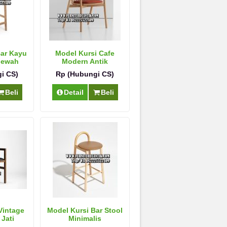
Bar Kayu
Model Kursi Cafe
 Mewah
Modern Antik
i CS)
Rp (Hubungi CS)
Beli
Detail
Beli
Vintage
Model Kursi Bar Stool
Jati
Minimalis