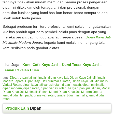
tentunya tidak akan mudah memudar. Semua proses pengerjaan
dipan ini dilakukan oleh tenaga ahli dan profesional, dengan
demikian kualitas yang kami hasilkan benar-benar sempurna dan
layak untuk Anda pesan.
Sebagai produsen furniture profesional kami selalu mengutamakan
kualitas produk agar para pembeli selalu puas dengan apa yang
mereka pesan. Jadi tunggu apa lagi, segera pesan
Dipan Kayu Jati
Minimalis Modern Jepara
kepada kami melalui nomor yang telah
kami sediakan pada gambar diatas.
Lihat Juga :
Kursi Cafe Kayu Jati
–
Kursi Teras Kayu Jati
–
Lemari Pakaian Duco
tags:
Dipan
,
dipan jati minimalis
,
dipan kayu jati
,
Dipan Kayu Jati Minimalis
Modern Jepara
,
Dipan Kayu Jati Minimalis Rotan
,
Dipan Kayu Jati Minimalis
Variasi Rotan
,
dipan kayu jati variasi rotan
,
dipan mewah
,
dipan minimalis
,
dipan modern
,
dipan rotan
,
dipan variasi rotan
,
harga dipan
,
jual dipan
,
Model
Dipan Kayu Jati Minimalis Rotan
,
Model Dipan Kayu Jati Modern Jepara
,
tempat tidur
,
tempat tidur mewah rotan
,
tempat tidur minimalis
,
tempat tidur
rotan
Produk Lain
Dipan