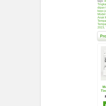
tags:
d
Tingka
dipan t
kayu ja
Model 
Anak M
Tempat
Tempat
2023
,
Pr
Mo
Tin