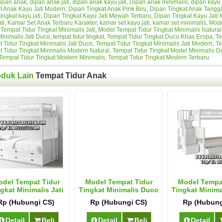
ipan anak
,
dipan anak jati
,
dipan anak kayu jati
,
Dipan anak minimalis
,
dipan kayu 
t Anak Kayu Jati Modern
,
Dipan Tingkat Anak Pink Biru
,
Dipan Tingkat Anak Tangg
ingkat kayu jati
,
Dipan Tingkat Kayu Jati Mewah Terbaru
,
Dipan Tingkat Kayu Jati
ti
,
Kamar Set Anak Terbaru Karakter
,
kamar set kayu jati
,
kamar set minimalis
,
Mode
Tempat Tidur Tingkat Minimalis Jati
,
Model Tempat Tidur Tingkat Minimalis Natural
inimalis Jati Duco
,
tempat tidur tingkat
,
Tempat Tidur Tingkat Duco Khas Eropa
,
Te
 Tidur Tingkat Minimalis Jati Duco
,
Tempat Tidur Tingkat Minimalis Jati Modern
,
Te
 Tidur Tingkat Minimalis Modern Natural
,
Tempat Tidur Tingkat Model Minimalis D
Tempat Tidur Tingkat Modern Minimalis
,
Tempat Tidur Tingkat Modern Terbaru
oduk Lain
Tempat Tidur Anak
del Tempat Tidur
Model Tempat Tidur
Model Tempa
gkat Minimalis Jati
Tingkat Minimalis Duco
Tingkat Minim
Jepar
Rp (Hubungi CS)
Rp (Hubungi CS)
Rp (Hubung
Detail
Beli
Detail
Beli
Detail