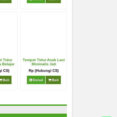
t Tidur
Tempat Tidur Anak Laci
 Belajar
Minimalis Jati
i CS)
Rp (Hubungi CS)
Beli
Detail
Beli