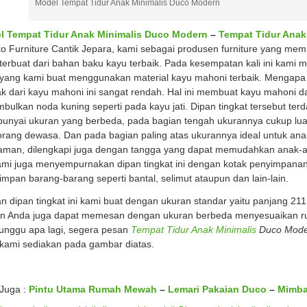
Model Tempat Tidur Anak Minimalis Duco Modern
l Tempat Tidur Anak Minimalis Duco Modern
–
Tempat Tidur Anak
ko Furniture Cantik Jepara, kami sebagai produsen furniture yang 
terbuat dari bahan baku kayu terbaik. Pada kesempatan kali ini kami 
yang kami buat menggunakan material kayu mahoni terbaik. Mengap
k dari kayu mahoni ini sangat rendah. Hal ini membuat kayu mahoni dap
bulkan noda kuning seperti pada kayu jati. Dipan tingkat tersebut ter
nyai ukuran yang berbeda, pada bagian tengah ukurannya cukup lua
orang dewasa. Dan pada bagian paling atas ukurannya ideal untuk an
man, dilengkapi juga dengan tangga yang dapat memudahkan anak-a
kami juga menyempurnakan dipan tingkat ini dengan kotak penyimpana
mpan barang-barang seperti bantal, selimut ataupun dan lain-lain.
n dipan tingkat ini kami buat dengan ukuran standar yaitu panjang 211
n Anda juga dapat memesan dengan ukuran berbeda menyesuaikan r
tunggu apa lagi, segera pesan
Tempat Tidur Anak Minimalis
Duco Mode
 kami sediakan pada gambar diatas.
 Juga :
Pintu Utama Rumah Mewah
–
Lemari Pakaian Duco
–
Mimba