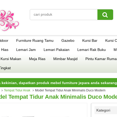
tdoor
Furniture Ruang Tamu
Gazebo
Kursi Bar
Kursi 
 Hias
Lemari Jam
Lemari Pakaian
Lemari Rak Buku
M
 Kursi Makan
Meja Rias
Mimbar Masjid
Pintu Kamar Ruma
Tingkat
an, dapatkan produk mebel furniture jepara anda sekarang juga.
Tempat Tidur Anak
Model Tempat Tidur Anak Minimalis Duco Modern
el Tempat Tidur Anak Minimalis Duco Mod
Kategori