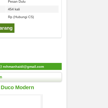
Pesan Dulu
454 kali
Rp (Hubungi CS)
karang
rohmanhaidi@gmail.com
rn
s Duco Modern