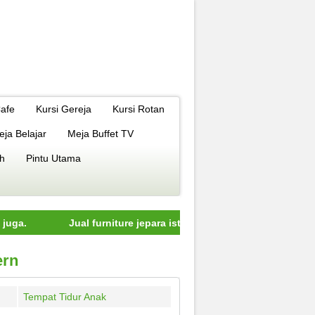
Cafe
Kursi Gereja
Kursi Rotan
eja Belajar
Meja Buffet TV
h
Pintu Utama
Jual furniture jepara istimewa dengan kualitas terbaik mode
ern
Tempat Tidur Anak