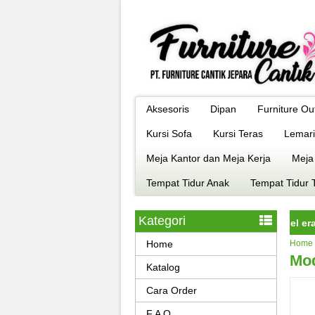
Aksesoris
Dipan
Furniture Ou
Kursi Sofa
Kursi Teras
Lemari
Meja Kantor dan Meja Kerja
Meja
Tempat Tidur Anak
Tempat Tidur 
Kategori
rniture jepara istimewa dengan kualitas terbaik model era kekini
Home
Home
Mod
Katalog
Cara Order
F A Q