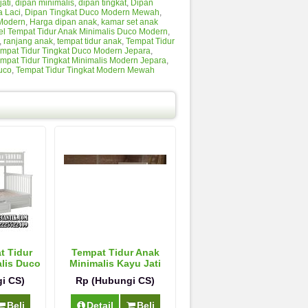
jati
,
dipan minimalis
,
dipan tingkat
,
Dipan
a Laci
,
Dipan Tingkat Duco Modern Mewah
,
 Modern
,
Harga dipan anak
,
kamar set anak
l Tempat Tidur Anak Minimalis Duco Modern
,
,
ranjang anak
,
tempat tidur anak
,
Tempat Tidur
mpat Tidur Tingkat Duco Modern Jepara
,
mpat Tidur Tingkat Minimalis Modern Jepara
,
uco
,
Tempat Tidur Tingkat Modern Mewah
t Tidur
Tempat Tidur Anak
alis Duco
Minimalis Kayu Jati
a
Mewah
i CS)
Rp (Hubungi CS)
Beli
Detail
Beli