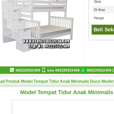
Stok
Di lihat
Harga
Beli Se
082225522409
sms 082225522409
082225522409
ail Produk Model Tempat Tidur Anak Minimalis Duco Mode
Model Tempat Tidur Anak Minimali