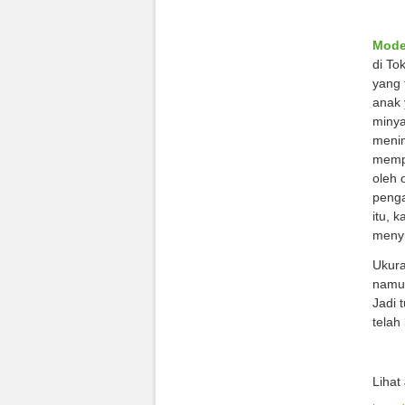
Mode
di To
yang 
anak 
minya
menim
mempu
oleh 
penga
itu, 
menyi
Ukura
namu
Jadi 
telah
Lihat