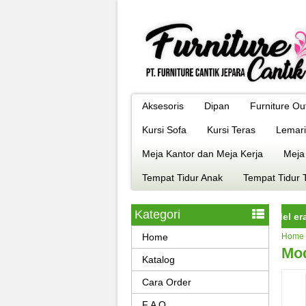
Aksesoris
Dipan
Furniture Ou
Kursi Sofa
Kursi Teras
Lemari
Meja Kantor dan Meja Kerja
Meja
Tempat Tidur Anak
Tempat Tidur 
Kategori
rniture jepara istimewa dengan kualitas terbaik model era kekini
Home
Home
Mod
Katalog
Cara Order
F A Q