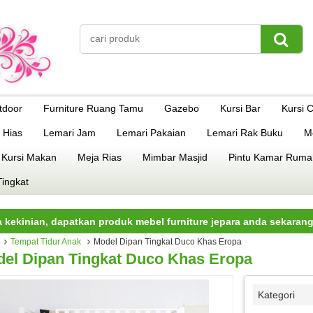
tdoor
Furniture Ruang Tamu
Gazebo
Kursi Bar
Kursi 
 Hias
Lemari Jam
Lemari Pakaian
Lemari Rak Buku
M
 Kursi Makan
Meja Rias
Mimbar Masjid
Pintu Kamar Ruma
Tingkat
an, dapatkan produk mebel furniture jepara anda sekarang juga.
Tempat Tidur Anak
Model Dipan Tingkat Duco Khas Eropa
el Dipan Tingkat Duco Khas Eropa
Kategori