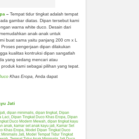
opa
–
Tempat tidur tingkat adalah tempat
t pada gambar diatas. Dipan tersebut kami
gan warna white duco. Desain dari
at memudahkan anak-anak untuk
i buat sama yaitu panjang 200 cm x L
 Proses pengerjaan dipan dilakukan
ga kualitas kontruksi dipan sangatlah
nda yang sedang mencari atau
produk kami sebagai pilihan yang tepat.
Duco
Khas Eropa,
Anda dapat
yu Jati
jati
,
dipan minimalis
,
dipan tingkat
,
Dipan
a Laci
,
Dipan Tingkat Duco Khas Eropa
,
Dipan
ingkat Duco Modern Mewah
,
dipan tingkat kayu
an anak
,
kamar set anak kayu jati
,
Kamar Set
co Khas Eropa
,
Model Dipan Tingkat Duco
 Minimalis Jati
,
Model Tempat Tidur Tingkat
Mewah
,
Tempat Tidur Anak Minimalis Jati Duco
,