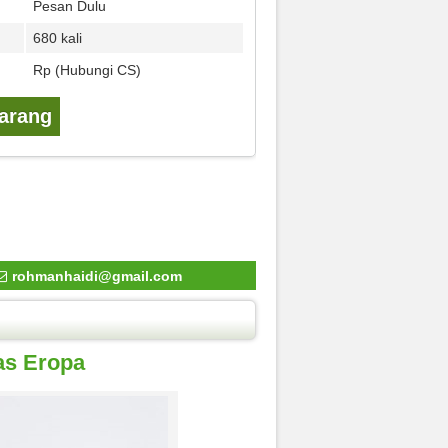
Pesan Dulu
680 kali
Rp (Hubungi CS)
karang
rohmanhaidi@gmail.com
as Eropa