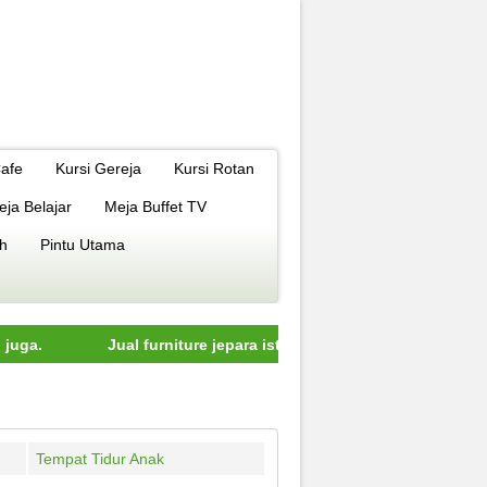
Cafe
Kursi Gereja
Kursi Rotan
eja Belajar
Meja Buffet TV
h
Pintu Utama
Jual furniture jepara istimewa dengan kualitas terbaik mode
Tempat Tidur Anak