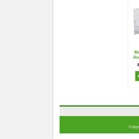
Mo
An
Copyr