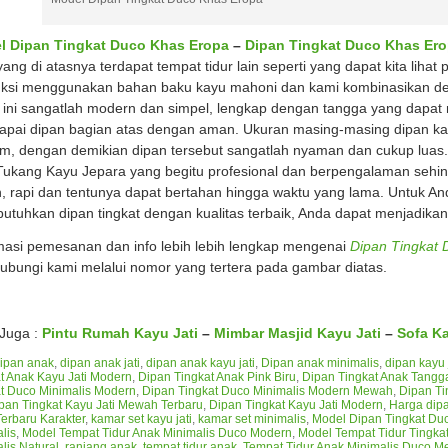
l Dipan Tingkat Duco Khas Eropa
–
Dipan Tingkat Duco Khas Er
 yang di atasnya terdapat tempat tidur lain seperti yang dapat kita liha
ksi menggunakan bahan baku kayu mahoni dan kami kombinasikan den
 ini sangatlah modern dan simpel, lengkap dengan tangga yang dap
pai dipan bagian atas dengan aman. Ukuran masing-masing dipan kam
m, dengan demikian dipan tersebut sangatlah nyaman dan cukup luas.
Tukang Kayu Jepara yang begitu profesional dan berpengalaman sehing
, rapi dan tentunya dapat bertahan hingga waktu yang lama. Untuk A
tuhkan dipan tingkat dengan kualitas terbaik, Anda dapat menjadikan 
masi pemesanan dan info lebih lebih lengkap mengenai
Dipan Tingkat 
bungi kami melalui nomor yang tertera pada gambar diatas.
 Juga :
Pintu Rumah Kayu Jati
–
Mimbar Masjid Kayu Jati
–
Sofa Ka
ipan anak
,
dipan anak jati
,
dipan anak kayu jati
,
Dipan anak minimalis
,
dipan kayu 
t Anak Kayu Jati Modern
,
Dipan Tingkat Anak Pink Biru
,
Dipan Tingkat Anak Tangg
t Duco Minimalis Modern
,
Dipan Tingkat Duco Minimalis Modern Mewah
,
Dipan T
pan Tingkat Kayu Jati Mewah Terbaru
,
Dipan Tingkat Kayu Jati Modern
,
Harga dip
erbaru Karakter
,
kamar set kayu jati
,
kamar set minimalis
,
Model Dipan Tingkat Du
lis
,
Model Tempat Tidur Anak Minimalis Duco Modern
,
Model Tempat Tidur Tingkat
lis Natural
,
ranjang anak
,
tempat tidur anak
,
Tempat Tidur Anak Minimalis Duco 