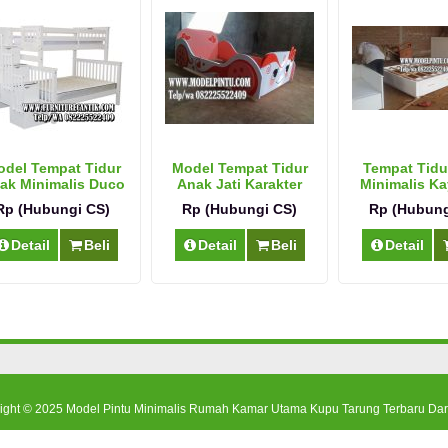
del Tempat Tidur
Model Tempat Tidur
Tempat Tidu
ak Minimalis Duco
Anak Jati Karakter
Minimalis Ka
Modern
Cantik
Mewa
Rp (Hubungi CS)
Rp (Hubungi CS)
Rp (Hubung
Detail
Beli
Detail
Beli
Detail
ight © 2025
Model Pintu Minimalis Rumah Kamar Utama Kupu Tarung Terbaru Dar