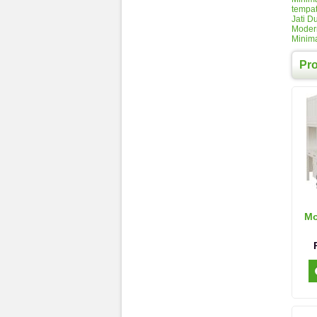
tempat
Jati D
Moder
Minima
Pr
Mo