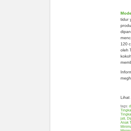
Mode
tidur
produ
dipan
menca
120 c
oleh 
kokoh
membu
Infor
meghu
Lihat
tags:
d
Tingka
Tingka
jati
,
Di
Anak T
Minima
Minima