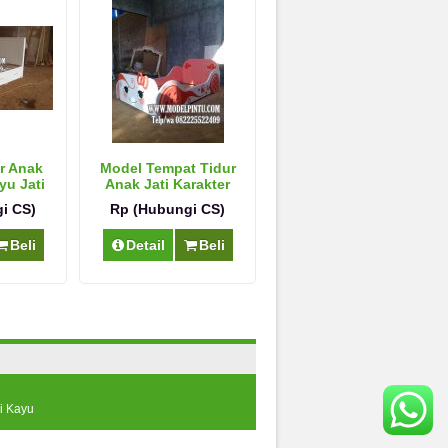
r Anak
Model Tempat Tidur
yu Jati
Anak Jati Karakter
h
Perempuan Cantik
i CS)
Rp (Hubungi CS)
Beli
Detail
Beli
i Kayu