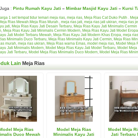
 Juga :
Pintu Rumah Kayu Jati
–
Mimbar Masjid Kayu Jati
–
Kursi T
arga 1 set tempat tidur lemari meja rias
,
meja rias
,
Meja Rias Cat Duko Putih . Mej
Meja Rias Mewah.Meja Rias Murah.
,
meja rias jati
,
meja rias jati ukiran
,
meja rias j
yu jati
,
Meja Rias Kayu Jati Desain Terbaru
,
Meja Rias Kayu Jati Minimalis Cermin
h
,
Meja Rias Kayu Jati Minimalis Cermin Modern
,
Meja Rias Kayu Jati Model Eropa
ayu Jati Model Terbaru Mewah
,
Meja Rias Kayu Jati Modern Khas Eropa
,
meja ria
ias Minimalis Duco Terbaru
,
Meja Rias Minimalis Kayu Jati Cermin
,
Meja Rias Min
ias murah
,
meja rias ukiran
,
Meja Rias warna Emas
,
model meja rias
,
Model Meja R
ayu Jati Minimalis Modern
,
Model Meja Rias Kayu Jati Model Terbaru
,
Model Meja 
ayu Jati Terbaru
,
Model Meja Rias Minimalis Duco Modern
,
Model Meja Rias Minim
oduk Lain
Meja Rias
Model Meja Rias
Model Meja Rias
Model Meja R
imalis Duco Mewah
Minimalis Kayu Jati
Jati Terbar