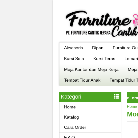
Aksesoris
Dipan
Furniture Ou
Kursi Sofa
Kursi Teras
Lemari
Meja Kantor dan Meja Kerja
Meja
Tempat Tidur Anak
Tempat Tidur 
Kategori
rniture jepara istimewa dengan kualitas terbaik model era kekinia
Home
Home
Mod
Katalog
Cara Order
F A Q