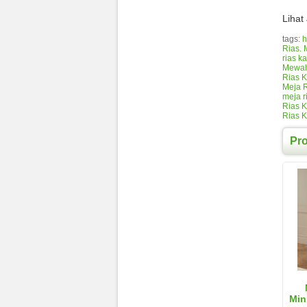
Lihat
tags:
h
Rias. 
rias ka
Mewa
Rias K
Meja R
meja r
Rias K
Rias K
Pr
Min