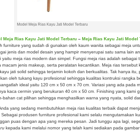
Model Meja Rias Kayu Jati Model Terbaru
l Meja Rias Kayu Jati Model Terbaru
–
Meja Rias Kayu Jati Model
h furniture yang sudah di gunakan oleh kaum wanita sebagai meja un
gai jenis dan model desain yang hampir menyerupai satu sama lain ant
ini yaitu meja rias modern dan simpel. Fungsi meja rias adalah sebaga
 macam jenis makeup, serta peralatan kecantikan. Meja rias tersebu
kayu jati solid sehingga terjamin kokoh dan berkualitas. Tak hanya itu,
ukan oleh tukang kayu profesional sehingga kualitas kontruksi rangka 
sangatlah ideal yaitu 120 cm x 50 cm x 70 cm. Variasi yang ada pada m
nya kaca cermin yang berukuran 40 cm x 50 cm. Finishing yang kami gu
-bahan cat pilihan sehingga menghasilkan warna yang nyata, solid da
Anda yang sedang membutuhkan meja rias kualitas terbaik dapat menja
. Sebagai produsen furniture profesional kami selalu mengutamakan ku
ggan puas dengan apa yang mereka pesan. Jadi tunggu apa lagi, se
ru
kepada kami melalui nomor yang telah kami sediakan pada gambar 