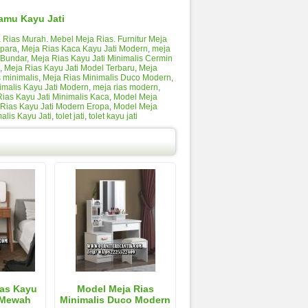
amu Kayu Jati
a Rias Murah. Mebel Meja Rias. Furnitur Meja
epara
,
Meja Rias Kaca Kayu Jati Modern
,
meja
 Bundar
,
Meja Rias Kayu Jati Minimalis Cermin
,
Meja Rias Kayu Jati Model Terbaru
,
Meja
s minimalis
,
Meja Rias Minimalis Duco Modern
,
imalis Kayu Jati Modern
,
meja rias modern
,
ias Kayu Jati Minimalis Kaca
,
Model Meja
Rias Kayu Jati Modern Eropa
,
Model Meja
alis Kayu Jati
,
tolet jati
,
tolet kayu jati
ias Kayu
Model Meja Rias
u Mewah
Minimalis Duco Modern