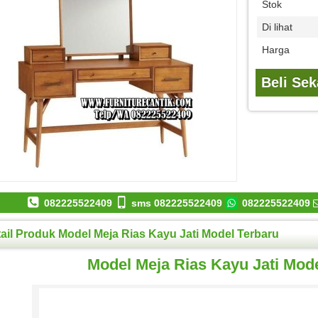
Stok
Di lihat
Harga
Beli Se
082225522409
sms 082225522409
082225522409
ail Produk Model Meja Rias Kayu Jati Model Terbaru
Model Meja Rias Kayu Jati Mode