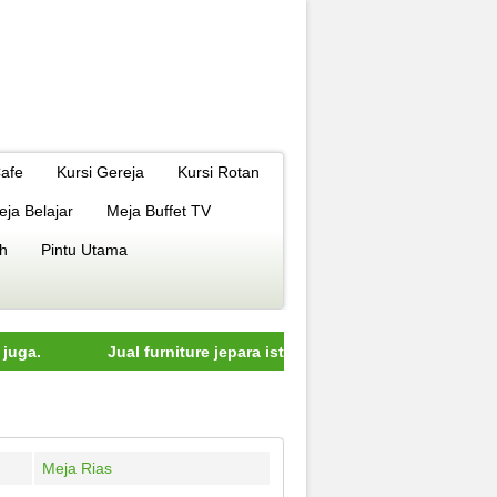
Cafe
Kursi Gereja
Kursi Rotan
eja Belajar
Meja Buffet TV
h
Pintu Utama
Jual furniture jepara istimewa dengan kualitas terbaik model
Meja Rias