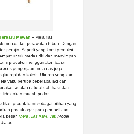
 Terbaru Mewah
–
Meja rias
tuk merias dan perawatan tubuh. Dengan
ar perajin. Seperti yang kami produksi
i tempat untuk merias diri dan menyimpan
t kami produksi menggunakan bahan
 proses pengerjaan meja rias juga
begitu rapi dan kokoh. Ukuran yang kami
eja yaitu berupa beberapa laci dan
nakan adalah natural doff hasil dari
n tidak akan mudah pudar.
dikan produk kami sebagai pilihan yang
alitas produk agar para pembeli atau
gera pesan
Meja Rias Kayu Jati
Model
diatas.