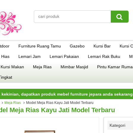
tdoor
Furniture Ruang Tamu
Gazebo
Kursi Bar
Kursi 
 Hias
Lemari Jam
Lemari Pakaian
Lemari Rak Buku
M
 Kursi Makan
Meja Rias
Mimbar Masjid
Pintu Kamar Ruma
Tingkat
n, dapatkan produk mebel furniture jepara anda sekarang juga.
Meja Rias
Model Meja Rias Kayu Jati Model Terbaru
el Meja Rias Kayu Jati Model Terbaru
Kategori