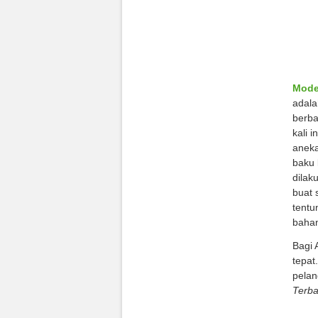
Mode
adala
berba
kali 
aneka
baku 
dilak
buat 
tentu
bahan
Bagi 
tepat
pelan
Terba