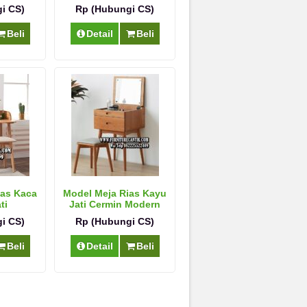
i CS)
Rp (Hubungi CS)
Beli
Detail
Beli
ias Kaca
Model Meja Rias Kayu
ti
Jati Cermin Modern
i CS)
Rp (Hubungi CS)
Beli
Detail
Beli