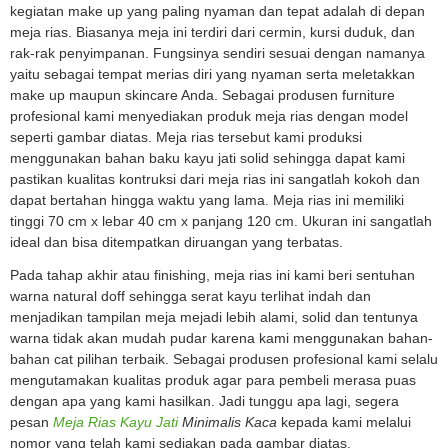
kegiatan make up yang paling nyaman dan tepat adalah di depan
meja rias. Biasanya meja ini terdiri dari cermin, kursi duduk, dan
rak-rak penyimpanan. Fungsinya sendiri sesuai dengan namanya
yaitu sebagai tempat merias diri yang nyaman serta meletakkan
make up maupun skincare Anda. Sebagai produsen furniture
profesional kami menyediakan produk meja rias dengan model
seperti gambar diatas. Meja rias tersebut kami produksi
menggunakan bahan baku kayu jati solid sehingga dapat kami
pastikan kualitas kontruksi dari meja rias ini sangatlah kokoh dan
dapat bertahan hingga waktu yang lama. Meja rias ini memiliki
tinggi 70 cm x lebar 40 cm x panjang 120 cm. Ukuran ini sangatlah
ideal dan bisa ditempatkan diruangan yang terbatas.
Pada tahap akhir atau finishing, meja rias ini kami beri sentuhan
warna natural doff sehingga serat kayu terlihat indah dan
menjadikan tampilan meja mejadi lebih alami, solid dan tentunya
warna tidak akan mudah pudar karena kami menggunakan bahan-
bahan cat pilihan terbaik. Sebagai produsen profesional kami selalu
mengutamakan kualitas produk agar para pembeli merasa puas
dengan apa yang kami hasilkan. Jadi tunggu apa lagi, segera
pesan
Meja Rias Kayu Jati
Minimalis Kaca
kepada kami melalui
nomor yang telah kami sediakan pada gambar diatas.