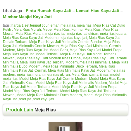
Lihat Juga :
Pintu Rumah Kayu Jati
–
Lemari Hias Kayu Jati
–
Mimbar Masjid Kayu Jati
tags:
harga 1 set tempat tidur lemari meja rias
,
meja rias
,
Meja Rias Cat Duko
Putih . Meja Rias Murah. Mebel Meja Rias. Furnitur Meja Rias. Meja Rias
Mewah.Meja Rias Murah.
,
meja rias jati
,
meja rias jati ukiran
,
meja rias jepara
,
Meja Rias Kaca Kayu Jati Modern
,
meja rias kayu jati
,
Meja Rias Kayu Jati
Desain Terbaru
,
Meja Rias Kayu Jati Minimalis Cermin Bundar
,
Meja Rias
Kayu Jati Minimalis Cermin Mewah
,
Meja Rias Kayu Jati Minimalis Cermin
Modern
,
Meja Rias Kayu Jati Model Baru
,
Meja Rias Kayu Jati Model Eropa
,
Meja Rias Kayu Jati Model Terbaru
,
Meja Rias Kayu Jati Model Terbaru
Mewah
,
Meja Rias Kayu Jati Modern Khas Eropa
,
Meja Rias Kayu Jati Terbaru
Minimalis
,
Meja Rias Kayu Jati Terbaru Modern
,
meja rias minimalis
,
Meja Rias
Minimalis Duco Modern
,
Meja Rias Minimalis Duco Terbaru
,
Meja Rias
Minimalis Kayu Jati Cermin
,
Meja Rias Minimalis Kayu Jati Modern
,
meja rias
modern
,
meja rias murah
,
meja rias ukiran
,
Meja Rias warna Emas
,
model
meja rias
,
Model Meja Rias Kayu Jati Cermin Modern
,
Model Meja Rias Kayu
Jati Minimalis Kaca
,
Model Meja Rias Kayu Jati Minimalis Modern
,
Model Meja
Rias Kayu Jati Model Terbaru
,
Model Meja Rias Kayu Jati Modern Eropa
,
Model Meja Rias Kayu Jati Terbaru
,
Model Meja Rias Kayu Jati Terbaru
Mewah
,
Model Meja Rias Minimalis Duco Modern
,
Model Meja Rias Minimalis
Kayu Jati
,
tolet jati
,
tolet kayu jati
Produk Lain
Meja Rias