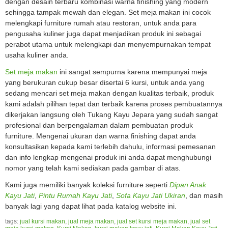
dengan desain terbaru kombinasi warna finishing yang modern
sehingga tampak mewah dan elegan. Set meja makan ini cocok
melengkapi furniture rumah atau restoran, untuk anda para
pengusaha kuliner juga dapat menjadikan produk ini sebagai
perabot utama untuk melengkapi dan menyempurnakan tempat
usaha kuliner anda.
Set meja makan
ini sangat sempurna karena mempunyai meja
yang berukuran cukup besar disertai 6 kursi, untuk anda yang
sedang mencari set meja makan dengan kualitas terbaik, produk
kami adalah pilihan tepat dan terbaik karena proses pembuatannya
dikerjakan langsung oleh Tukang Kayu Jepara yang sudah sangat
profesional dan berpengalaman dalam pembuatan produk
furniture. Mengenai ukuran dan warna finishing dapat anda
konsultasikan kepada kami terlebih dahulu, informasi pemesanan
dan info lengkap mengenai produk ini anda dapat menghubungi
nomor yang telah kami sediakan pada gambar di atas.
Kami juga memiliki banyak koleksi furniture seperti
Dipan Anak
Kayu Jati
,
Pintu Rumah Kayu Jati
,
Sofa Kayu Jati Ukiran
, dan masih
banyak lagi yang dapat lihat pada katalog website ini.
tags:
jual kursi makan
,
jual meja makan
,
jual set kursi meja makan
,
jual set