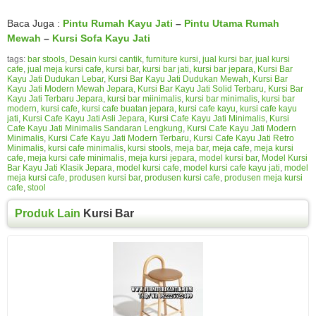
Baca Juga :
Pintu Rumah Kayu Jati
–
Pintu Utama Rumah
Mewah
–
Kursi Sofa Kayu Jati
tags:
bar stools
,
Desain kursi cantik
,
furniture kursi
,
jual kursi bar
,
jual kursi
cafe
,
jual meja kursi cafe
,
kursi bar
,
kursi bar jati
,
kursi bar jepara
,
Kursi Bar
Kayu Jati Dudukan Lebar
,
Kursi Bar Kayu Jati Dudukan Mewah
,
Kursi Bar
Kayu Jati Modern Mewah Jepara
,
Kursi Bar Kayu Jati Solid Terbaru
,
Kursi Bar
Kayu Jati Terbaru Jepara
,
kursi bar miinimalis
,
kursi bar minimalis
,
kursi bar
modern
,
kursi cafe
,
kursi cafe buatan jepara
,
kursi cafe kayu
,
kursi cafe kayu
jati
,
Kursi Cafe Kayu Jati Asli Jepara
,
Kursi Cafe Kayu Jati Minimalis
,
Kursi
Cafe Kayu Jati Minimalis Sandaran Lengkung
,
Kursi Cafe Kayu Jati Modern
Minimalis
,
Kursi Cafe Kayu Jati Modern Terbaru
,
Kursi Cafe Kayu Jati Retro
Minimalis
,
kursi cafe minimalis
,
kursi stools
,
meja bar
,
meja cafe
,
meja kursi
cafe
,
meja kursi cafe minimalis
,
meja kursi jepara
,
model kursi bar
,
Model Kursi
Bar Kayu Jati Klasik Jepara
,
model kursi cafe
,
model kursi cafe kayu jati
,
model
meja kursi cafe
,
produsen kursi bar
,
produsen kursi cafe
,
produsen meja kursi
cafe
,
stool
Produk Lain
Kursi Bar