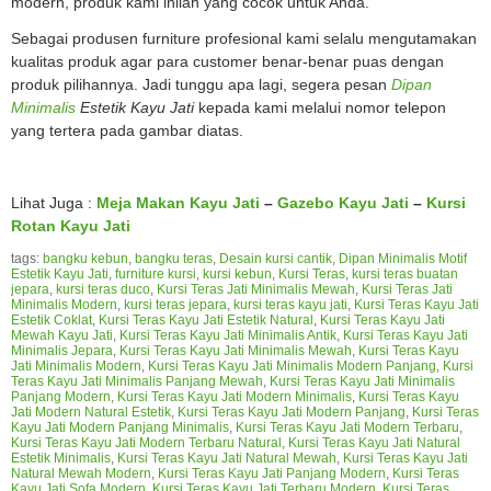
modern, produk kami inilah yang cocok untuk Anda.
Sebagai produsen furniture profesional kami selalu mengutamakan
kualitas produk agar para customer benar-benar puas dengan
produk pilihannya. Jadi tunggu apa lagi, segera pesan
Dipan
Minimalis
Estetik Kayu Jati
kepada kami melalui nomor telepon
yang tertera pada gambar diatas.
Lihat Juga :
Meja Makan Kayu Jati
–
Gazebo Kayu Jati
–
Kursi
Rotan Kayu Jati
tags:
bangku kebun
,
bangku teras
,
Desain kursi cantik
,
Dipan Minimalis Motif
Estetik Kayu Jati
,
furniture kursi
,
kursi kebun
,
Kursi Teras
,
kursi teras buatan
jepara
,
kursi teras duco
,
Kursi Teras Jati Minimalis Mewah
,
Kursi Teras Jati
Minimalis Modern
,
kursi teras jepara
,
kursi teras kayu jati
,
Kursi Teras Kayu Jati
Estetik Coklat
,
Kursi Teras Kayu Jati Estetik Natural
,
Kursi Teras Kayu Jati
Mewah Kayu Jati
,
Kursi Teras Kayu Jati Minimalis Antik
,
Kursi Teras Kayu Jati
Minimalis Jepara
,
Kursi Teras Kayu Jati Minimalis Mewah
,
Kursi Teras Kayu
Jati Minimalis Modern
,
Kursi Teras Kayu Jati Minimalis Modern Panjang
,
Kursi
Teras Kayu Jati Minimalis Panjang Mewah
,
Kursi Teras Kayu Jati Minimalis
Panjang Modern
,
Kursi Teras Kayu Jati Modern Minimalis
,
Kursi Teras Kayu
Jati Modern Natural Estetik
,
Kursi Teras Kayu Jati Modern Panjang
,
Kursi Teras
Kayu Jati Modern Panjang Minimalis
,
Kursi Teras Kayu Jati Modern Terbaru
,
Kursi Teras Kayu Jati Modern Terbaru Natural
,
Kursi Teras Kayu Jati Natural
Estetik Minimalis
,
Kursi Teras Kayu Jati Natural Mewah
,
Kursi Teras Kayu Jati
Natural Mewah Modern
,
Kursi Teras Kayu Jati Panjang Modern
,
Kursi Teras
Kayu Jati Sofa Modern
,
Kursi Teras Kayu Jati Terbaru Modern
,
Kursi Teras