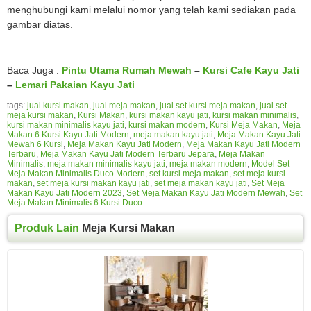
menghubungi kami melalui nomor yang telah kami sediakan pada
gambar diatas.
Baca Juga :
Pintu Utama Rumah Mewah
–
Kursi Cafe Kayu Jati
–
Lemari Pakaian Kayu Jati
tags:
jual kursi makan
,
jual meja makan
,
jual set kursi meja makan
,
jual set
meja kursi makan
,
Kursi Makan
,
kursi makan kayu jati
,
kursi makan minimalis
,
kursi makan minimalis kayu jati
,
kursi makan modern
,
Kursi Meja Makan
,
Meja
Makan 6 Kursi Kayu Jati Modern
,
meja makan kayu jati
,
Meja Makan Kayu Jati
Mewah 6 Kursi
,
Meja Makan Kayu Jati Modern
,
Meja Makan Kayu Jati Modern
Terbaru
,
Meja Makan Kayu Jati Modern Terbaru Jepara
,
Meja Makan
Minimalis
,
meja makan minimalis kayu jati
,
meja makan modern
,
Model Set
Meja Makan Minimalis Duco Modern
,
set kursi meja makan
,
set meja kursi
makan
,
set meja kursi makan kayu jati
,
set meja makan kayu jati
,
Set Meja
Makan Kayu Jati Modern 2023
,
Set Meja Makan Kayu Jati Modern Mewah
,
Set
Meja Makan Minimalis 6 Kursi Duco
Produk Lain
Meja Kursi Makan