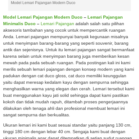
Model Lemari Pajangan Modern Duco
Model Lemari Pajangan Modern Duco
–
Lemari Pajangan
Minimalis Duco
–
Lemari Pajangan
adalah salah satu pilihan
aksesoris tambahan yang cocok untuk mempercantik ruangan
Anda. Lemari pajangan mempunyai banyak kegunaan misalnya
untuk menyimpan barang-barang yang seperti souvenir, barang
antik dan sejenisnya. Untuk itu lemari pajangan sangat bermanfaat
karena selain untuk menyimpan barang juga memberikan kesan
mewah pada pada sebuah ruangan. Pada postingan kali ini kami
merilis sebuah lemari pajangan dengan konsep modern yang kami
padukan dengan cat duco gloss, cat duco memiliki keunggulan
yaitu dapat meresap kedalam kayu dengan sempurna sehingga
menghasilkan warna yang elegan dan cerah. Lemari tersebut kami
buat menggunakan kayu jati solid sehingga dapat kami pastikan
kokoh dan tidak mudah rapuh, ditambah proses pengerjaannya
dilakukan oleh tenaga ahli dan profesional membuat lemari ini
sangat sempurna dan berkualitas.
Ukuran lemari ini kami buat sesuai standar yaitu panjang 130 cm,
tinggi 180 cm dengan lebar 40 cm. Sengaja kami buat dengan
ukuran minimalis agar dapat ditempatkan di setiap sudut ruangan