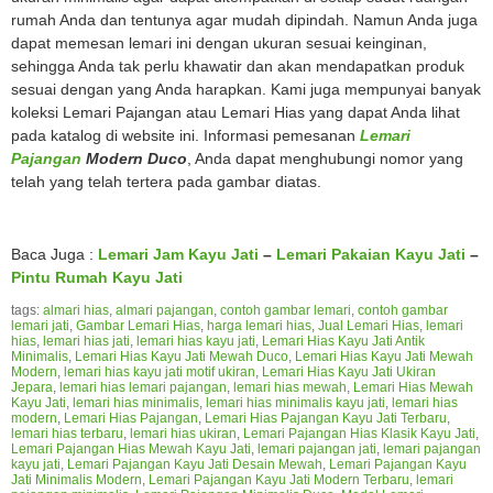
rumah Anda dan tentunya agar mudah dipindah. Namun Anda juga
dapat memesan lemari ini dengan ukuran sesuai keinginan,
sehingga Anda tak perlu khawatir dan akan mendapatkan produk
sesuai dengan yang Anda harapkan. Kami juga mempunyai banyak
koleksi Lemari Pajangan atau Lemari Hias yang dapat Anda lihat
pada katalog di website ini. Informasi pemesanan
Lemari
Pajangan
Modern Duco
, Anda dapat menghubungi nomor yang
telah yang telah tertera pada gambar diatas.
Baca Juga :
Lemari Jam Kayu Jati
–
Lemari Pakaian Kayu Jati
–
Pintu Rumah Kayu Jati
tags:
almari hias
,
almari pajangan
,
contoh gambar lemari
,
contoh gambar
lemari jati
,
Gambar Lemari Hias
,
harga lemari hias
,
Jual Lemari Hias
,
lemari
hias
,
lemari hias jati
,
lemari hias kayu jati
,
Lemari Hias Kayu Jati Antik
Minimalis
,
Lemari Hias Kayu Jati Mewah Duco
,
Lemari Hias Kayu Jati Mewah
Modern
,
lemari hias kayu jati motif ukiran
,
Lemari Hias Kayu Jati Ukiran
Jepara
,
lemari hias lemari pajangan
,
lemari hias mewah
,
Lemari Hias Mewah
Kayu Jati
,
lemari hias minimalis
,
lemari hias minimalis kayu jati
,
lemari hias
modern
,
Lemari Hias Pajangan
,
Lemari Hias Pajangan Kayu Jati Terbaru
,
lemari hias terbaru
,
lemari hias ukiran
,
Lemari Pajangan Hias Klasik Kayu Jati
,
Lemari Pajangan Hias Mewah Kayu Jati
,
lemari pajangan jati
,
lemari pajangan
kayu jati
,
Lemari Pajangan Kayu Jati Desain Mewah
,
Lemari Pajangan Kayu
Jati Minimalis Modern
,
Lemari Pajangan Kayu Jati Modern Terbaru
,
lemari