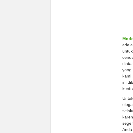
Mode
adala
untuk
cende
diata
yang 
kami 
ini d
kontr
Untuk
elega
selal
karen
sege
Anda.