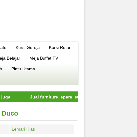
Cafe
Kursi Gereja
Kursi Rotan
eja Belajar
Meja Buffet TV
h
Pintu Utama
Jual furniture jepara istimewa dengan kualitas terbaik model
n Duco
Lemari Hias