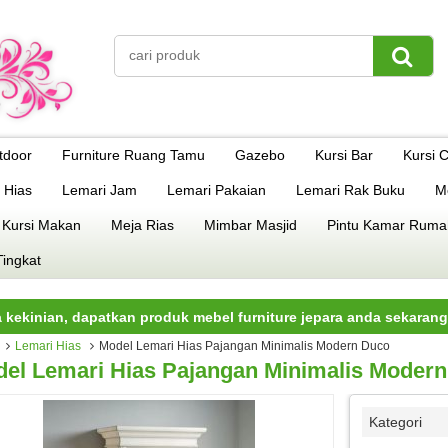
tdoor
Furniture Ruang Tamu
Gazebo
Kursi Bar
Kursi 
 Hias
Lemari Jam
Lemari Pakaian
Lemari Rak Buku
M
 Kursi Makan
Meja Rias
Mimbar Masjid
Pintu Kamar Ruma
Tingkat
n, dapatkan produk mebel furniture jepara anda sekarang juga.
Lemari Hias
Model Lemari Hias Pajangan Minimalis Modern Duco
el Lemari Hias Pajangan Minimalis Moder
Kategori