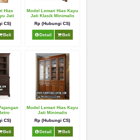
i Hias
Model Lemari Hias Kayu
yu Jati
Jati Klasik Minimalis
u
i CS)
Rp (Hubungi CS)
Beli
Detail
Beli
Pajangan
Model Lemari Hias Kayu
Retro
Jati Minimalis
i CS)
Rp (Hubungi CS)
Beli
Detail
Beli