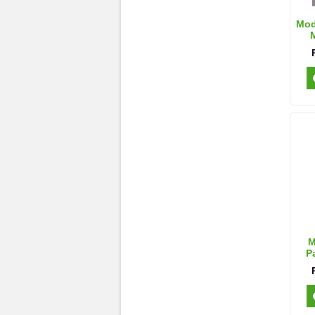
Mod
M
M
P