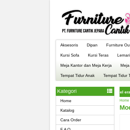
Aksesoris
Dipan
Furniture Ou
Kursi Sofa
Kursi Teras
Lemari
Meja Kantor dan Meja Kerja
Meja
Tempat Tidur Anak
Tempat Tidur 
Kategori
rniture jepara istimewa dengan kualitas terbaik model era kekinia
Home
Home
Mod
Katalog
Cara Order
F A Q