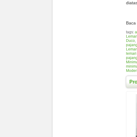
diatas
Baca 
tags:
a
Lemari
Duco
,
pajan
Lemar
lemari
pajang
Minim
minima
Moder
Pr