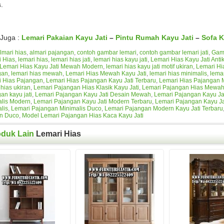
.
Juga :
Lemari Pakaian Kayu Jati
–
Pintu Rumah Kayu Jati
–
Sofa K
lmari hias
,
almari pajangan
,
contoh gambar lemari
,
contoh gambar lemari jati
,
Gam
 Hias
,
lemari hias
,
lemari hias jati
,
lemari hias kayu jati
,
Lemari Hias Kayu Jati Anti
Lemari Hias Kayu Jati Mewah Modern
,
lemari hias kayu jati motif ukiran
,
Lemari Hi
gan
,
lemari hias mewah
,
Lemari Hias Mewah Kayu Jati
,
lemari hias minimalis
,
lemar
i Hias Pajangan
,
Lemari Hias Pajangan Kayu Jati Terbaru
,
Lemari Hias Pajangan M
 hias ukiran
,
Lemari Pajangan Hias Klasik Kayu Jati
,
Lemari Pajangan Hias Mewah 
an kayu jati
,
Lemari Pajangan Kayu Jati Desain Mewah
,
Lemari Pajangan Kayu Jat
alis Modern
,
Lemari Pajangan Kayu Jati Modern Terbaru
,
Lemari Pajangan Kayu Ja
lis
,
Lemari Pajangan Minimalis Duco
,
Lemari Pajangan Modern Kayu Jati Terbaru
n Duco
,
Model Lemari Pajangan Hias Kaca Kayu Jati
oduk Lain
Lemari Hias