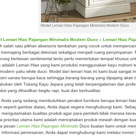
Model Lemari Hias Pajangan Minimalis Modern Duco
l Lemari Hias Pajangan Minimalis Modern Duco
–
Lemari Hias Pa
h salah satu pilihan aksesoris tambahan yang cocok untuk mempercan
 memajang berbagai dekorasi sekaligus menjadi ruang penyimpanan.
rung berkesan sentimental tentu perlu memerlukan tempat khusus unt
s adalah Lemari Hias yang kami produksi menggunakan kayu mahoni te
modern yaitu white duco. Model dari lemari hias ini kami buat sangat 
beri variasi berupa kaca sehingga barang-barang yang dipajang akan te
ilakukan oleh Tukang Kayu Jepara yang telah berpengalaman dan profes
uksi yang dihasilkan begitu rapi, kuat dan berkualitas.
 Anda yang sedang membutuhkan perabot furniture berupa lemari hias
n seperti gambar diatas, Anda dapat segera menghubungi kami. Sebaga
u mengutamakan kualitas produk agar para pembeli tidak merasa kece
a prioritas utama kami adalah menciptakan produk mewah dengan kualit
ra pesan
Lemari Hias Pajangan Minimalis
Duco buatan kami untuk mempe
 Informasi pemesanan, Anda dapat menghubungi kami melalui nomor 