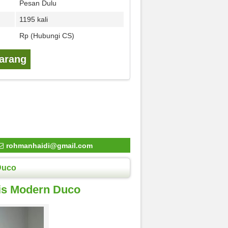
Pesan Dulu
1195 kali
Rp (Hubungi CS)
karang
rohmanhaidi@gmail.com
Duco
is Modern Duco