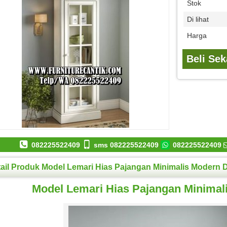
Stok
Di lihat
Harga
Beli Se
082225522409
sms 082225522409
082225522409
ail Produk Model Lemari Hias Pajangan Minimalis Modern 
Model Lemari Hias Pajangan Minimal