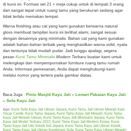
di kursi ini. Formasi set 21 + meja cukup untuk di tempati 3 orang
dan sangat tepat untuk ruang tamu yang berukuran sedang agar
tidak terlalu memakan tempat.
Warna finishing atau cat yang kami gunakan berwarna natural
gloss membuat tampilan kursi ini terlihat alami, sangat sesuai
dengan desainnya yang minimalis. Bahan cat yang kami gunakan
adalah bahan-bahan terbaik yang menghasilkan warna solid, nyata
dan tentunya tidak mudah pudar. Jadi tunggu apalagi, segera
pesan
Kursi Tamu Minimalis
Modern Terbaru
buatan kami untuk
melengkapi dan menyempurnakan furniture ruang tamu rumah
Anda. Informasi pemesanan, Anda dapat menghubungi kami
melalui nomor yang tertera pada gambar diatas.
Baca Juga :
Pintu Masjid Kayu Jati
–
Lemari Pakaian Kayu Jati
–
Sofa Kayu Jati
tags:
Kursi Sofa Kayu Jati Ukiran Jepara
,
Kursi Tamu Jati Ukiran Mewah Kain
Oscar Cantik
,
Kursi Tamu Jepara
,
Kursi Tamu Kayu Jati Mewah
,
Kursi Tamu
Kayu Jati Mewah Ukiran
,
Kursi Tamu Kayu Jati Minimalis Jepara
,
Kursi Tamu
Kayu Jati Model Terbaru 2022
,
Kursi Tamu Kayu Jati Modern Eropa
,
Kursi
Tamu Kayu Jati Ukir Klasik Asli Jepara
,
Kursi Tamu Kayu Jati Ukiran Klasik
,
Kursi Tamu Kayu Jati Ukiran Kombinasi Sofa
,
Kursi Tamu Kayu Ukiran Mewah
,