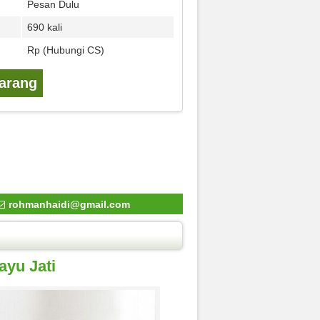
Pesan Dulu
690 kali
Rp (Hubungi CS)
karang
rohmanhaidi@gmail.com
ayu Jati