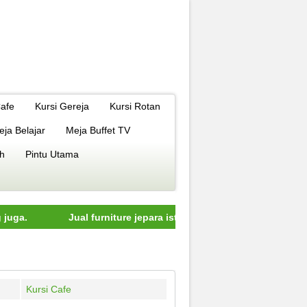
Cafe
Kursi Gereja
Kursi Rotan
eja Belajar
Meja Buffet TV
h
Pintu Utama
Jual furniture jepara istimewa dengan kualitas terbaik mode
Kursi Cafe