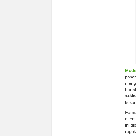
Model
pasar
mengg
berta
sehin
kesan
Forma
ditem
ini d
raguk