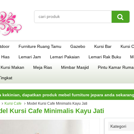
tdoor
Furniture Ruang Tamu
Gazebo
Kursi Bar
Kursi 
 Hias
Lemari Jam
Lemari Pakaian
Lemari Rak Buku
M
 Kursi Makan
Meja Rias
Mimbar Masjid
Pintu Kamar Ruma
Tingkat
an, dapatkan produk mebel furniture jepara anda sekarang juga.
Kursi Cafe
Model Kursi Cafe Minimalis Kayu Jati
el Kursi Cafe Minimalis Kayu Jati
Kategori