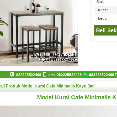
Stok
Di lihat
Harga
Beli Se
082225522409
sms 082225522409
082225522409
ail Produk Model Kursi Cafe Minimalis Kayu Jati
Model Kursi Cafe Minimalis K