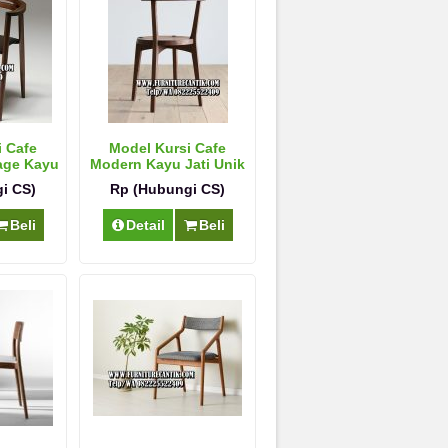
i Cafe
Model Kursi Cafe
tage Kayu
Modern Kayu Jati Unik
i CS)
Rp (Hubungi CS)
Beli
Detail
Beli