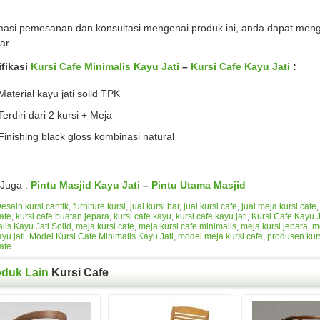
masi pemesanan dan konsultasi mengenai produk ini, anda dapat men
ar.
fikasi
Kursi Cafe Minimalis Kayu Jati
–
Kursi Cafe Kayu Jati
:
Material kayu jati solid TPK
Terdiri dari 2 kursi + Meja
Finishing black gloss kombinasi natural
Juga :
Pintu Masjid Kayu Jati
–
Pintu Utama Masjid
esain kursi cantik
,
furniture kursi
,
jual kursi bar
,
jual kursi cafe
,
jual meja kursi cafe
cafe
,
kursi cafe buatan jepara
,
kursi cafe kayu
,
kursi cafe kayu jati
,
Kursi Cafe Kayu J
lis Kayu Jati Solid
,
meja kursi cafe
,
meja kursi cafe minimalis
,
meja kursi jepara
,
m
yu jati
,
Model Kursi Cafe Minimalis Kayu Jati
,
model meja kursi cafe
,
produsen kurs
cafe
oduk Lain
Kursi Cafe