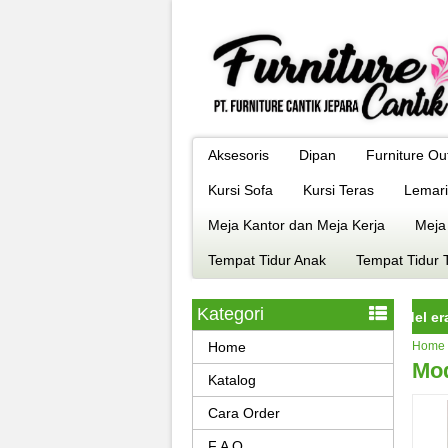
Aksesoris
Dipan
Furniture Ou
Kursi Sofa
Kursi Teras
Lemari
Meja Kantor dan Meja Kerja
Meja
Tempat Tidur Anak
Tempat Tidur 
Kategori
rniture jepara istimewa dengan kualitas terbaik model era kekini
Home
Home
Mod
Katalog
Cara Order
F A Q