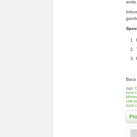
anda.
Infor
gamb
Spesi
Baca 
tags:
D
kursi 
Minima
cafe ka
kursi 
Pr