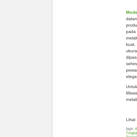
Mode
datan
produ
pada 
melal
kuat,
ukur
dipas
sehin
pewar
elega
Untuk
Mew
melal
Lihat
tags:
d
Tingka