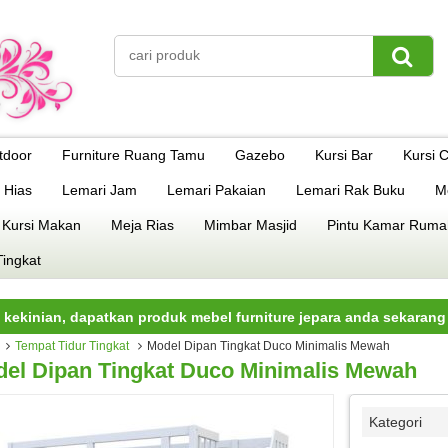
tdoor
Furniture Ruang Tamu
Gazebo
Kursi Bar
Kursi 
 Hias
Lemari Jam
Lemari Pakaian
Lemari Rak Buku
M
 Kursi Makan
Meja Rias
Mimbar Masjid
Pintu Kamar Ruma
Tingkat
an, dapatkan produk mebel furniture jepara anda sekarang juga.
Tempat Tidur Tingkat
Model Dipan Tingkat Duco Minimalis Mewah
el Dipan Tingkat Duco Minimalis Mewah
Kategori