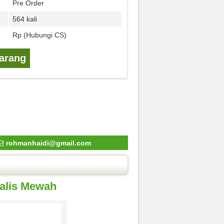
Pre Order
564 kali
Rp (Hubungi CS)
karang
rohmanhaidi@gmail.com
alis Mewah