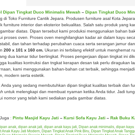
l Dipan Tingkat Duco Minimalis Mewah
–
Dipan Tingkat Duco Mi
g di Toko Furniture Cantik Jepara. Produsen furniture asal Kota Jep
k furniture interior dan eksterior bekualitas. Salah satu produk yang ka
gambar diatas. Dipan tersebut kami produksi menggunakan bahan bak
ui proses oven. Proses oven menghilangkan kadar air dalam kayu secar
 stabil, dan tahan terhadap perubahan cuaca serta serangan jamur dan r
an
200 x 101 x 160 cm.
Ukuran ini terbilang efektif untuk menghemat 
ang dua kamar tidur bertingkat. Proses pengerjaan dipan tingkat ini di
gga kualitas kontruksi dan tngkat kerapan desan tak perlu diragukan la
naan, kami menggunakan bahan-bahan cat terbaik, sehingga menjadi
n, modern serta estetik.
 Anda yang sedang membutuhkan dipan tingkat kualitas terbaik dan fu
ah
untuk melengkapi dan membuat nyaman ketika Anda tidur. Jadi tung
ui nomor yang telah kami sediakan pada gambar diatas.
 Juga :
Pintu Masjid Kayu Jati
–
Kursi Sofa Kayu Jati
–
Rak Buku Ka
ipan anak
,
dipan anak jati
,
dipan anak kayu jati
,
Dipan anak minimalis
,
dipan kayu 
t Anak Kayu Jati Modern
,
Dipan Tingkat Anak Pink Biru
,
Dipan Tingkat Anak Tangg