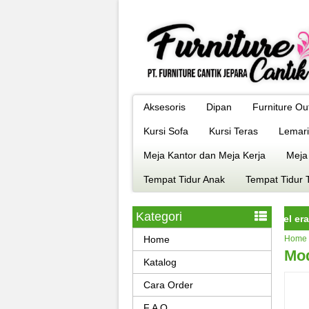
Aksesoris
Dipan
Furniture Ou
Kursi Sofa
Kursi Teras
Lemari
Meja Kantor dan Meja Kerja
Meja
Tempat Tidur Anak
Tempat Tidur 
Kategori
urniture jepara istimewa dengan kualitas terbaik model era kekini
Home
Home
Mod
Katalog
Cara Order
F A Q