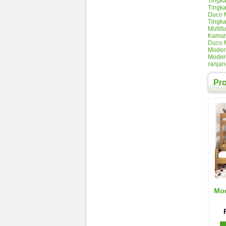
Tingk
Tingka
Duco 
Tingka
Multif
Kamar 
Duco 
Moder
Moder
ranjan
Pr
Mod