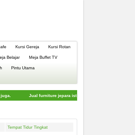
Cafe
Kursi Gereja
Kursi Rotan
eja Belajar
Meja Buffet TV
h
Pintu Utama
Jual furniture jepara istimewa dengan kualitas terbaik mod
Tempat Tidur Tingkat