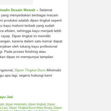
nimalis Desain Mewah
–
Selamat
ara yang menyediakan berbagai macam
mi produksi adalah dipan tingkat seperti
u kayu mahoni terbaik yang sudah
a efisien, sehingga kayu menjadi lebih
ayap. Dipan tingkat ini memiliki
ruangan, karena dalam satu kamar dapat
kerjakan oleh tukang kayu profesional
gi. Pada proses finishing atau
kan dipan ini mempunyai tampilan
ngsional,
Dipan Tingkat Duco
Minimalis
gu apa lagi, segera hubungi kami
yu Jati
jati
,
dipan minimalis
,
dipan tingkat
,
Dipan
a Laci
,
Dipan Tingkat Duco Khas Eropa
,
Dipan