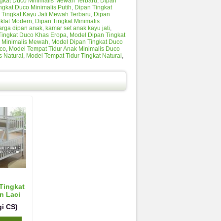
gkat Duco Minimalis Mewah Terbaru
,
Dipan
ngkat Duco Minimalis Putih
,
Dipan Tingkat
 Tingkat Kayu Jati Mewah Terbaru
,
Dipan
oklat Modern
,
Dipan Tingkat Minimalis
arga dipan anak
,
kamar set anak kayu jati
,
Tingkat Duco Khas Eropa
,
Model Dipan Tingkat
o Minimalis Mewah
,
Model Dipan Tingkat Duco
co
,
Model Tempat Tidur Anak Minimalis Duco
s Natural
,
Model Tempat Tidur Tingkat Natural
,
Tingkat
n Laci
i CS)