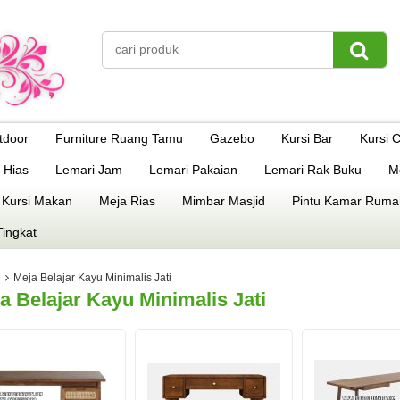
tdoor
Furniture Ruang Tamu
Gazebo
Kursi Bar
Kursi 
 Hias
Lemari Jam
Lemari Pakaian
Lemari Rak Buku
M
 Kursi Makan
Meja Rias
Mimbar Masjid
Pintu Kamar Ruma
Tingkat
Meja Belajar Kayu Minimalis Jati
a Belajar Kayu Minimalis Jati