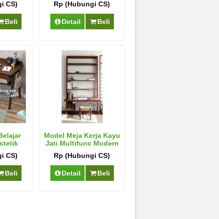
i CS)
Rp (Hubungi CS)
Beli
Detail
Beli
elajar
Model Meja Kerja Kayu
stetik
Jati Multifunc Modern
ati
i CS)
Rp (Hubungi CS)
Beli
Detail
Beli