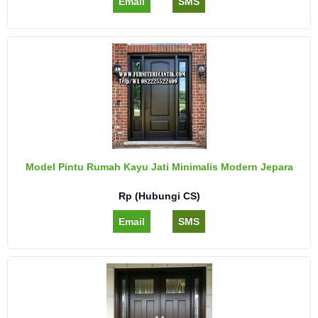
Email
SMS
Model Pintu Rumah Kayu Jati Minimalis Modern Jepara
Rp (Hubungi CS)
Email
SMS