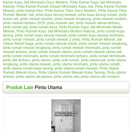
Kamar Kayu Jati Minimalis Duco Modern
,
Pintu Kamar Kayu Jati Minimalis
Natural
,
Pintu Kamar Rumah Desain Minimalis Kayu Jati
,
Pintu Kamar Rumah
Mewah
,
pintu kamar tidur
,
Pintu Kamar Tidur Duco Modern
,
Pintu Kamar Tidur
Rumah Mewah Jati
,
pintu kupu tarung mewah
,
pintu kupu tarung rumah
,
pintu
kusen jati
,
pintu mewah double
,
pintu mewah lengkung
,
pintu mewah modern
,
pintu mewah terbaru 2019
,
pintu mewah ukir
,
pintu mewah ukiran terbaru
,
pintu rumah jati
,
pintu rumah kaca
,
Pintu Rumah Kayu Jati Minimalis Model
Mewah
,
Pintu Rumah Kayu Jati Minimalis Modern Natural
,
pintu rumah kupu
tarung
,
pintu rumah kupu tarung mewah
,
pintu rumah kupu tarung minimalis
,
pintu rumah mewah
,
pintu rumah mewah 2 pintu
,
Pintu Rumah Mewah Jati
Ukiran Relief Naga
,
pintu rumah mewah klasik
,
pintu rumah mewah lengkong
,
pintu rumah mewah lengkung
,
pintu rumah mewah minimalis
,
pintu rumah
mewah terbaru
,
pintu rumah mewah ukiran
,
pintu rumah mewah ukiran jati
,
pintu rumah minimalis
,
pintu rumah minimalis terbaru
,
pintu rumah termewah
,
pintu ukir terbaru
,
pintu ukiran
,
pintu unik rumah
,
pintu utama jati
,
pintu utama
lengkung
,
pintu utama mewah
,
pintu utama minimalis
,
pintu utama rumah
,
pintu utama rumah kupu tarung
,
pintu utama rumah mewah
,
Pintu Utama
Rumah Mewah Kaca
,
Pintu Utama Rumah Mewah Kupu Tarung
,
Pintu utama
terbaru
,
pintu utama uki jepara
,
pintu utama ukir
,
pintu utama ukir modern
Produk Lain
Pintu Utama