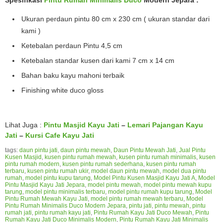
Ukuran perdaun pintu 80 cm x 230 cm ( ukuran standar dari
kami )
Ketebalan perdaun Pintu 4,5 cm
Ketebalan standar kusen dari kami 7 cm x 14 cm
Bahan baku kayu mahoni terbaik
Finishing white duco gloss
Lihat Juga :
Pintu Masjid Kayu Jati
–
Lemari Pajangan Kayu
Jati
–
Kursi Cafe Kayu Jati
tags:
daun pintu jati
,
daun pintu mewah
,
Daun Pintu Mewah Jati
,
Jual Pintu
Kusen Masjid
,
kusen pintu rumah mewah
,
kusen pintu rumah minimalis
,
kusen
pintu rumah modern
,
kusen pintu rumah sederhana
,
kusen pintu rumah
terbaru
,
kusen pintu rumah ukir
,
model daun pintu mewah
,
model dua pintu
rumah
,
model pintu kupu tarung
,
Model Pintu Kusen Masjid Kayu Jati A
,
Model
Pintu Masjid Kayu Jati Jepara
,
model pintu mewah
,
model pintu mewah kupu
tarung
,
model pintu minimalis terbaru
,
model pintu rumah kupu tarung
,
Model
Pintu Rumah Mewah Kayu Jati
,
model pintu rumah mewah terbaru
,
Model
Pintu Rumah Minimalis Duco Modern Jepara
,
pintu jati
,
pintu mewah
,
pintu
rumah jati
,
pintu rumah kayu jati
,
Pintu Rumah Kayu Jati Duco Mewah
,
Pintu
Rumah Kayu Jati Duco Minimalis Modern
,
Pintu Rumah Kayu Jati Minimalis