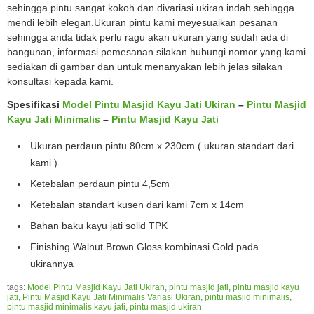
sehingga pintu sangat kokoh dan divariasi ukiran indah sehingga
mendi lebih elegan.Ukuran pintu kami meyesuaikan pesanan
sehingga anda tidak perlu ragu akan ukuran yang sudah ada di
bangunan, informasi pemesanan silakan hubungi nomor yang kami
sediakan di gambar dan untuk menanyakan lebih jelas silakan
konsultasi kepada kami.
Spesifikasi
Model Pintu Masjid Kayu Jati Ukiran
–
Pintu Masjid
Kayu Jati Minimalis
–
Pintu Masjid Kayu Jati
Ukuran perdaun pintu 80cm x 230cm ( ukuran standart dari
kami )
Ketebalan perdaun pintu 4,5cm
Ketebalan standart kusen dari kami 7cm x 14cm
Bahan baku kayu jati solid TPK
Finishing Walnut Brown Gloss kombinasi Gold pada
ukirannya
tags:
Model Pintu Masjid Kayu Jati Ukiran
,
pintu masjid jati
,
pintu masjid kayu
jati
,
Pintu Masjid Kayu Jati Minimalis Variasi Ukiran
,
pintu masjid minimalis
,
pintu masjid minimalis kayu jati
,
pintu masjid ukiran