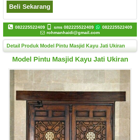
Beli Sekarang
082225522409
sms 082225522409
082225522409
rohmanhaidi@gmail.com
Detail Produk Model Pintu Masjid Kayu Jati Ukiran
Model Pintu Masjid Kayu Jati Ukiran