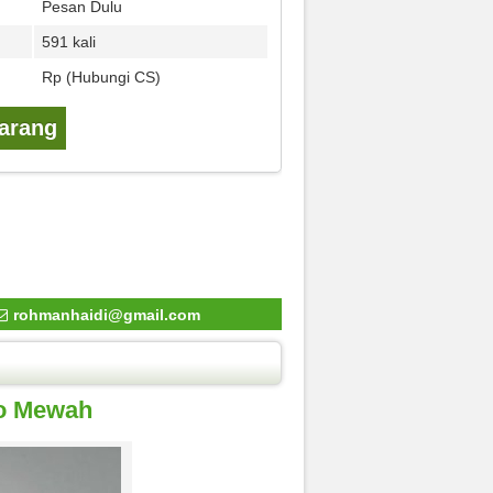
Pesan Dulu
591 kali
Rp (Hubungi CS)
karang
rohmanhaidi@gmail.com
co Mewah