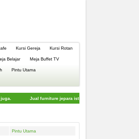
Cafe
Kursi Gereja
Kursi Rotan
eja Belajar
Meja Buffet TV
h
Pintu Utama
Jual furniture jepara istimewa dengan kualitas terbaik model
Pintu Utama