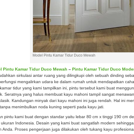
Model Pintu Kamar Tidur Duco Mewah
l Pintu Kamar Tidur Duco Mewah
–
Pintu Kamar Tidur Duco Mode
ahkan sirkulasi antar ruang yang dilingkupi oleh sebuah dinding sebag
berfungsi mengalirkan udara ke dalam rumah untuk mendapatkan cahaya
 kamar tidur yang kami tampilkan ini, pintu tersebut kami buat meng
ik. Seratnya yang halus membuat kayu mahoni tampil sangat menawan s
klasik. Kandungan minyak dari kayu mahoni ini juga rendah. Hal ini me
tanpa menimbulkan noda kuning seperti pada kayu jati.
n pintu kami buat dengan standar yaitu lebar 80 cm x tinggi 190 cm de
 ukuran Indonesia. Desain yang kami buat sangatlah modern sehingg
 Anda. Proses pengerjaan juga dilakukan oleh tukang kayu profesion