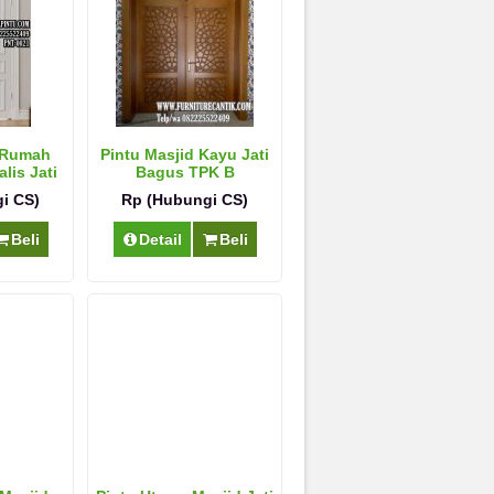
 Rumah
Pintu Masjid Kayu Jati
lis Jati
Bagus TPK B
i CS)
Rp (Hubungi CS)
Beli
Detail
Beli