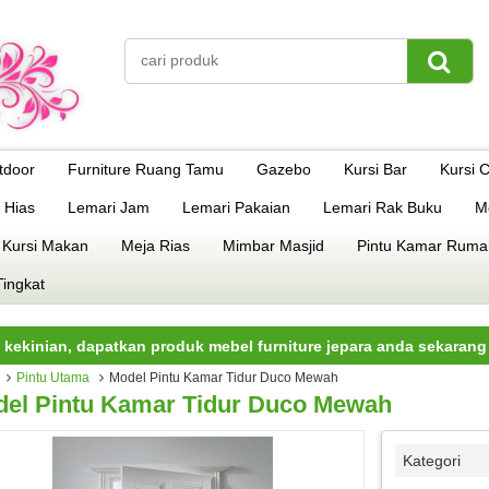
tdoor
Furniture Ruang Tamu
Gazebo
Kursi Bar
Kursi 
 Hias
Lemari Jam
Lemari Pakaian
Lemari Rak Buku
M
 Kursi Makan
Meja Rias
Mimbar Masjid
Pintu Kamar Ruma
Tingkat
n, dapatkan produk mebel furniture jepara anda sekarang juga.
Pintu Utama
Model Pintu Kamar Tidur Duco Mewah
el Pintu Kamar Tidur Duco Mewah
Kategori