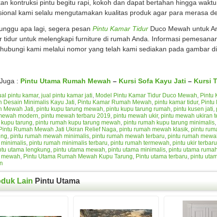
kan kontruksi pintu begitu rapi, kokoh dan dapat bertahan hingga wakt
sional kami selalu mengutamakan kualitas produk agar para merasa 
tunggu apa lagi, segera pesan
Pintu Kamar Tidur
Duco Mewah untuk An
 tidur untuk melengkapi furniture di rumah Anda. Informasi pemesanan
ubungi kami melalui nomor yang telah kami sediakan pada gambar di
 Juga :
Pintu Utama Rumah Mewah
–
Kursi Sofa Kayu Jati
–
Kursi 
ual pintu kamar
,
jual pintu kamar jati
,
Model Pintu Kamar Tidur Duco Mewah
,
Pintu 
Desain Minimalis Kayu Jati
,
Pintu Kamar Rumah Mewah
,
pintu kamar tidur
,
Pintu
 Mewah Jati
,
pintu kupu tarung mewah
,
pintu kupu tarung rumah
,
pintu kusen jati
,
 mewah modern
,
pintu mewah terbaru 2019
,
pintu mewah ukir
,
pintu mewah ukiran t
 kupu tarung
,
pintu rumah kupu tarung mewah
,
pintu rumah kupu tarung minimalis
Pintu Rumah Mewah Jati Ukiran Relief Naga
,
pintu rumah mewah klasik
,
pintu ru
ung
,
pintu rumah mewah minimalis
,
pintu rumah mewah terbaru
,
pintu rumah mewa
minimalis
,
pintu rumah minimalis terbaru
,
pintu rumah termewah
,
pintu ukir terbaru
ntu utama lengkung
,
pintu utama mewah
,
pintu utama minimalis
,
pintu utama ruma
 mewah
,
Pintu Utama Rumah Mewah Kupu Tarung
,
Pintu utama terbaru
,
pintu utam
n
oduk Lain
Pintu Utama