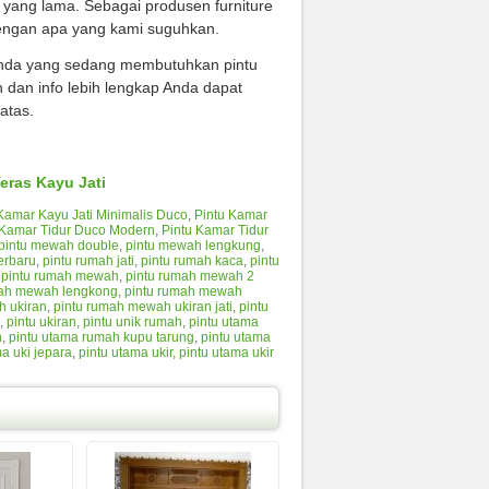
u yang lama. Sebagai produsen furniture
dengan apa yang kami suguhkan.
da yang sedang membutuhkan pintu
 dan info lebih lengkap Anda dapat
atas.
Teras Kayu Jati
Kamar Kayu Jati Minimalis Duco
,
Pintu Kamar
 Kamar Tidur Duco Modern
,
Pintu Kamar Tidur
pintu mewah double
,
pintu mewah lengkung
,
erbaru
,
pintu rumah jati
,
pintu rumah kaca
,
pintu
,
pintu rumah mewah
,
pintu rumah mewah 2
mah mewah lengkong
,
pintu rumah mewah
h ukiran
,
pintu rumah mewah ukiran jati
,
pintu
,
pintu ukiran
,
pintu unik rumah
,
pintu utama
h
,
pintu utama rumah kupu tarung
,
pintu utama
a uki jepara
,
pintu utama ukir
,
pintu utama ukir