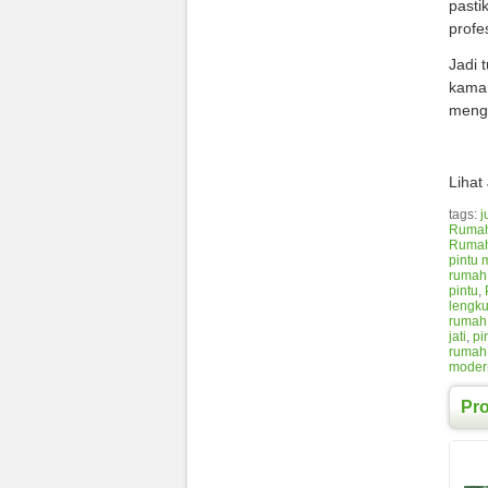
pasti
profe
Jadi 
kamar
mengh
Lihat
tags:
j
Rumah 
Rumah
pintu
rumah
pintu
,
lengk
rumah 
jati
,
pi
rumah
moder
Pr