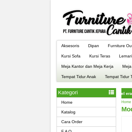
Aksesoris
Dipan
Furniture Ou
Kursi Sofa
Kursi Teras
Lemari
Meja Kantor dan Meja Kerja
Meja
Tempat Tidur Anak
Tempat Tidur 
Kategori
niture jepara istimewa dengan kualitas terbaik model era kekinia
Home
Home
Mod
Katalog
Cara Order
F A Q