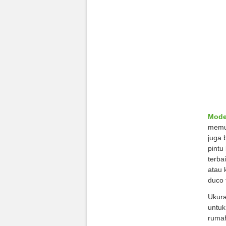
Mode
memud
juga 
pintu
terba
atau 
duco 
Ukura
untuk
rumah