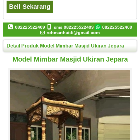
Beli Sekarang
082225522409
sms 082225522409
082225522409
rohmanhaidi@gmail.com
Detail Produk Model Mimbar Masjid Ukiran Jepara
Model Mimbar Masjid Ukiran Jepara