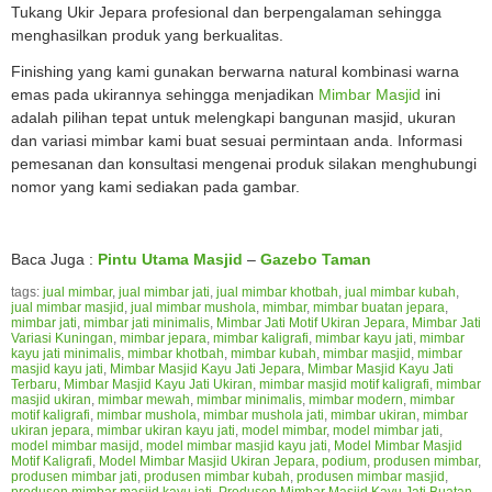
Tukang Ukir Jepara profesional dan berpengalaman sehingga
menghasilkan produk yang berkualitas.
Finishing yang kami gunakan berwarna natural kombinasi warna
emas pada ukirannya sehingga menjadikan
Mimbar Masjid
ini
adalah pilihan tepat untuk melengkapi bangunan masjid, ukuran
dan variasi mimbar kami buat sesuai permintaan anda. Informasi
pemesanan dan konsultasi mengenai produk silakan menghubungi
nomor yang kami sediakan pada gambar.
Baca Juga :
Pintu Utama Masjid
–
Gazebo Taman
tags:
jual mimbar
,
jual mimbar jati
,
jual mimbar khotbah
,
jual mimbar kubah
,
jual mimbar masjid
,
jual mimbar mushola
,
mimbar
,
mimbar buatan jepara
,
mimbar jati
,
mimbar jati minimalis
,
Mimbar Jati Motif Ukiran Jepara
,
Mimbar Jati
Variasi Kuningan
,
mimbar jepara
,
mimbar kaligrafi
,
mimbar kayu jati
,
mimbar
kayu jati minimalis
,
mimbar khotbah
,
mimbar kubah
,
mimbar masjid
,
mimbar
masjid kayu jati
,
Mimbar Masjid Kayu Jati Jepara
,
Mimbar Masjid Kayu Jati
Terbaru
,
Mimbar Masjid Kayu Jati Ukiran
,
mimbar masjid motif kaligrafi
,
mimbar
masjid ukiran
,
mimbar mewah
,
mimbar minimalis
,
mimbar modern
,
mimbar
motif kaligrafi
,
mimbar mushola
,
mimbar mushola jati
,
mimbar ukiran
,
mimbar
ukiran jepara
,
mimbar ukiran kayu jati
,
model mimbar
,
model mimbar jati
,
model mimbar masijd
,
model mimbar masjid kayu jati
,
Model Mimbar Masjid
Motif Kaligrafi
,
Model Mimbar Masjid Ukiran Jepara
,
podium
,
produsen mimbar
,
produsen mimbar jati
,
produsen mimbar kubah
,
produsen mimbar masjid
,
produsen mimbar masjid kayu jati
,
Produsen Mimbar Masjid Kayu Jati Buatan