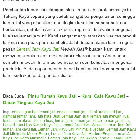
Pembuatan lemari ini ditangani oleh tenaga ahli profesional yaitu
Tukang Kayu Jepara yang sudah sangat berpengalaman sehingga
kontruksi yang dihasilkan dan tingkat ketelitian sangat baik dan
berkualitas, untuk itu Anda tak perlu ragu dan khawatir mengenai
kualitas lemari jam ini. Kami sangat mengutamakan kualitas produk
karena rasa puas para pembeli adalah tujuan utama kami, segera
pesan
Lemari Jam Kayu Jati
Mewah Klasik
buatan kami untuk
menyempurnakan dan melengkapi dekorasi rumah Anda agar
semakin mewah. Informasi pemesanan dan konsultasi mengenai
produk ini Anda dapat menghubungi kami melalui nomor yang telah
kami sediakan pada gambar diatas.
Baca Juga :
Pintu Rumah Kayu Jati
–
Kursi Cafe Kayu Jati
–
Dipan Tingkat Kayu Jati
tags:
contoh gambar lemari jati
,
contoh lemari jam
,
furniture lemari jam
,
gambar lemari jam
,
jam hias
,
Jual Lemari Jam
,
jual lemari jam mewah
,
jual
lemari jam ukiran
,
lemari hias
,
lemari jam
,
lemari jam duco
,
lemari jam hias
,
Lemari Jam Hias Klasik Kayu Jati
,
Lemari Jam Hias Mawar
,
Lemari Jam Jati
,
lemari jam kayu jati
,
Lemari Jam Kayu Jati Minimalis Jepara
,
Lemari Jam Kayu
Jati Minimalis Model Eropa
,
Lemari Jam Kayu Jati Modern Eropa
,
Lemari Jam
Kayu Jati Retro Minimalis
,
Lemari Jam Kayu Jati Ukiran Jepara
,
Lemari Jam