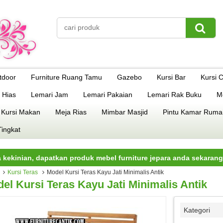
tdoor
Furniture Ruang Tamu
Gazebo
Kursi Bar
Kursi 
 Hias
Lemari Jam
Lemari Pakaian
Lemari Rak Buku
M
 Kursi Makan
Meja Rias
Mimbar Masjid
Pintu Kamar Ruma
Tingkat
an, dapatkan produk mebel furniture jepara anda sekarang juga.
Kursi Teras
Model Kursi Teras Kayu Jati Minimalis Antik
el Kursi Teras Kayu Jati Minimalis Antik
Kategori