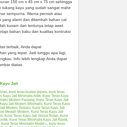
ukuran 150 cm x 45 cm x 75 cm sehingga
leh tukang kayu yang sudah sangat mahir
enar sempurna. Warna pernish atau
n yang alami dan ditambah bahan cat
ah kusam dan tentunya tetap awet.
etapi bahan baku dan kualitas kontruksi
as terbaik, Anda dapat
ihan yang tepat. Jadi tunggu apa lagi,
ngkau. Info lebih lengkap Anda dapat
ambar diatas.
 Kayu Jati
Teras
,
kursi teras buatan jepara
,
kursi teras
s Kayu Jati Minimalis Antik
,
Kursi Teras Kayu
nimalis Modern Panjang
,
Kursi Teras Kayu Jati
 Kayu Jati Modern Minimalis
,
Kursi Teras Kayu
 Jati Modern Terbaru
,
Kursi Teras Kayu Jati
tural Mewah Modern
,
Kursi Teras Kayu Jati
rn
,
Kursi Teras Kayu Jati Variasi Rotan
,
Kursi
antik
,
Kursi Teras Minimalis Kayu Jati Klasik
,
,
Kursi Teras Minimalis Model L
,
kursi teras