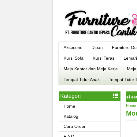
Aksesoris
Dipan
Furniture Ou
Kursi Sofa
Kursi Teras
Lemari
Meja Kantor dan Meja Kerja
Meja
Tempat Tidur Anak
Tempat Tidur 
Kategori
rniture jepara istimewa dengan kualitas terbaik model era kekini
Home
Home
Mod
Katalog
Cara Order
F A Q