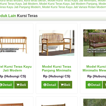
kursi teras terbaru
,
kursi teras ukiran
,
Model Kursi Teras Kayu Jati Minimalis
,
Model 
Kursi Teras Kayu Jati Modern
,
Model Kursi Teras Kayu Jati Modern Panjang
,
Model
Teras Kayu Jati Panjang Modern
,
Model Kursi Teras Kayu Jati Variasi Rotan Moder
oduk Lain
Kursi Teras
el Kursi Teras Kayu
Model Kursi Teras
Model Kursi
Jati Modern
Panjang Minimalis
Minimalis Me
Estetik Jati
Jati
Rp (Hubungi CS)
Rp (Hubungi CS)
Rp (Hubung
Detail
Beli
Detail
Beli
Detail