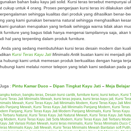
unakan bahan baku kayu jati solid. Kursi teras tersebut mempunyai 
t cukup untuk 4 orang. Proses pengerjaan kursi teras ini dilakukan o
erpengalaman sehingga kualitas dari produk yang dihasilkan benar-b
hing yang kami gunakan berwarna natural sehingga menghasilkan kesa
kami gunakan merupakan yang terbaik sehingga warna tidak akan mud
k furniture yang bagus tidak hanya mengenai tampilannya saja, akan t
di hal yang terpenting dalam produk furniture.
 Anda yang sedang membutuhkan kursi teras desain modern dan kualit
adikan
Kursi Teras Kayu Jati
Minimalis Antik
buatan kami ini menjadi pil
a hubungi kami untuk memesan produk berkualitas dengan harga terja
ubungi kami melalui nomor telepon yang telah kami sediakan pada g
 Juga :
Pintu Kamar Duco
–
Dipan Tingkat Kayu Jati
–
Meja Belajar
angku kebun
,
bangku teras
,
Desain kursi cantik
,
furniture kursi
,
kursi kebun
,
Kursi 
Kursi Teras Jati Minimalis Mewah
,
kursi teras jepara
,
kursi teras kayu jati
,
Kursi Tera
inimalis Mewah
,
Kursi Teras Kayu Jati Minimalis Modern
,
Kursi Teras Kayu Jati Mi
alis Panjang Mewah
,
Kursi Teras Kayu Jati Minimalis Panjang Modern
,
Kursi Teras
odern Panjang
,
Kursi Teras Kayu Jati Modern Panjang Minimalis
,
Kursi Teras Kayu
 Terbaru Natural
,
Kursi Teras Kayu Jati Natural Mewah
,
Kursi Teras Kayu Jati Na
ng Modern
,
Kursi Teras Kayu Jati Sofa Modern
,
Kursi Teras Kayu Jati Terbaru Mode
Kayu Jati Variasi Rotan Mewah
,
kursi teras minimalis
,
Kursi Teras Minimalis Duco C
Teras Minimalis Kayu Jati Mewah
,
Kursi Teras Minimalis Mewah Bantalan soft Putih