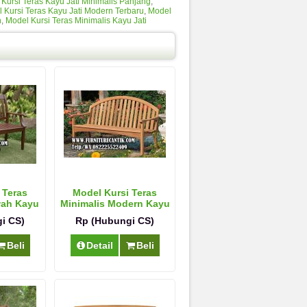
Kursi Teras Kayu Jati Minimalis Panjang
,
 Kursi Teras Kayu Jati Modern Terbaru
,
Model
n
,
Model Kursi Teras Minimalis Kayu Jati
 Teras
Model Kursi Teras
wah Kayu
Minimalis Modern Kayu
Jati Mewah
i CS)
Rp (Hubungi CS)
Beli
Detail
Beli