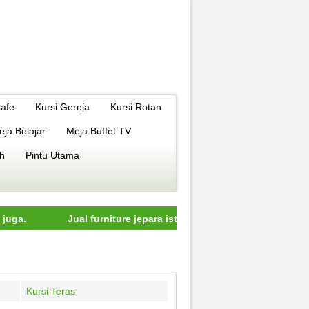
Cafe
Kursi Gereja
Kursi Rotan
eja Belajar
Meja Buffet TV
h
Pintu Utama
Jual furniture jepara istimewa dengan kualitas terbaik mode
Kursi Teras