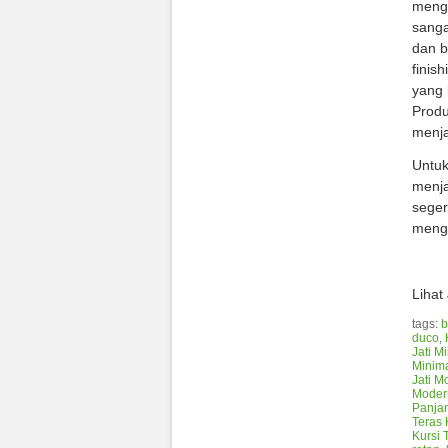
mengg
sanga
dan b
finis
yang 
Produ
menja
Untuk
menj
seger
mengh
Lihat
tags:
b
duco
,
Jati M
Minim
Jati M
Modern
Panja
Teras 
Kursi 