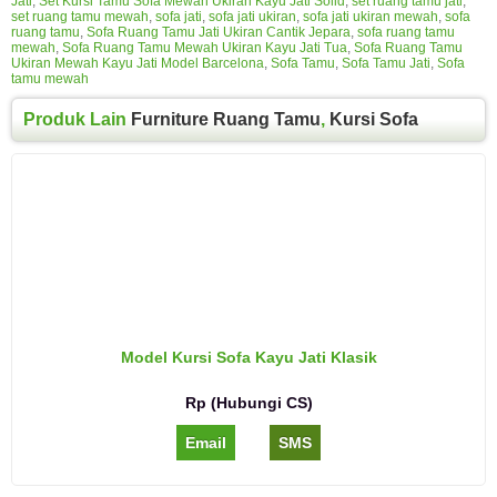
Jati
,
Set Kursi Tamu Sofa Mewah Ukiran Kayu Jati Solid
,
set ruang tamu jati
,
set ruang tamu mewah
,
sofa jati
,
sofa jati ukiran
,
sofa jati ukiran mewah
,
sofa
ruang tamu
,
Sofa Ruang Tamu Jati Ukiran Cantik Jepara
,
sofa ruang tamu
mewah
,
Sofa Ruang Tamu Mewah Ukiran Kayu Jati Tua
,
Sofa Ruang Tamu
Ukiran Mewah Kayu Jati Model Barcelona
,
Sofa Tamu
,
Sofa Tamu Jati
,
Sofa
tamu mewah
Produk Lain
Furniture Ruang Tamu
,
Kursi Sofa
Model Kursi Sofa Kayu Jati Klasik
Rp (Hubungi CS)
Email
SMS