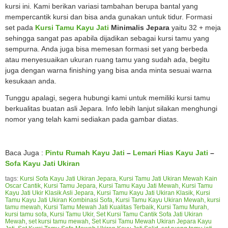
kursi ini. Kami berikan variasi tambahan berupa bantal yang
mempercantik kursi dan bisa anda gunakan untuk tidur. Formasi
set pada
Kursi Tamu Kayu Jati
Minimalis Jepara
yaitu 32 + meja
sehingga sangat pas apabila dijadikan sebagai kursi tamu yang
sempurna. Anda juga bisa memesan formasi set yang berbeda
atau menyesuaikan ukuran ruang tamu yang sudah ada, begitu
juga dengan warna finishing yang bisa anda minta sesuai warna
kesukaan anda.
Tunggu apalagi, segera hubungi kami untuk memiliki kursi tamu
berkualitas buatan asli Jepara. Info lebih lanjut silakan menghungi
nomor yang telah kami sediakan pada gambar diatas.
Baca Juga :
Pintu Rumah Kayu Jati
–
Lemari Hias Kayu Jati
–
Sofa Kayu Jati Ukiran
tags:
Kursi Sofa Kayu Jati Ukiran Jepara
,
Kursi Tamu Jati Ukiran Mewah Kain
Oscar Cantik
,
Kursi Tamu Jepara
,
Kursi Tamu Kayu Jati Mewah
,
Kursi Tamu
Kayu Jati Ukir Klasik Asli Jepara
,
Kursi Tamu Kayu Jati Ukiran Klasik
,
Kursi
Tamu Kayu Jati Ukiran Kombinasi Sofa
,
Kursi Tamu Kayu Ukiran Mewah
,
kursi
tamu mewah
,
Kursi Tamu Mewah Jati Kualitas Terbaik
,
Kursi Tamu Murah
,
kursi tamu sofa
,
Kursi Tamu Ukir
,
Set Kursi Tamu Cantik Sofa Jati Ukiran
Mewah
,
set kursi tamu mewah
,
Set Kursi Tamu Mewah Ukiran Jepara Kayu