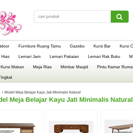
tdoor
Furniture Ruang Tamu
Gazebo
Kursi Bar
Kursi 
 Hias
Lemari Jam
Lemari Pakaian
Lemari Rak Buku
M
 Kursi Makan
Meja Rias
Mimbar Masjid
Pintu Kamar Ruma
Tingkat
Model Meja Belajar Kayu Jati Minimalis Natural
el Meja Belajar Kayu Jati Minimalis Natural