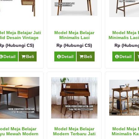
el Meja Belajar Jati
Model Meja Belajar
Model Meja B
lid Desain Vintage
Minimalis Laci
Minimalis Lac
Rp (Hubungi CS)
Rp (Hubungi CS)
Rp (Hubung
Detail
Beli
Detail
Beli
Detail
odel Meja Belajar
Model Meja Belajar
Model Meja B
yu Mewah Modern
Modern Terbaru Jati
Minimalis Ka
Excelle