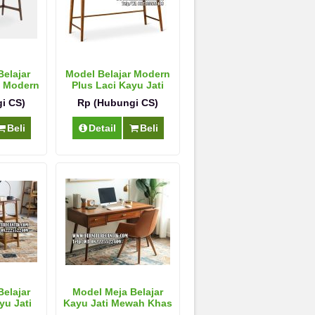
elajar
Model Belajar Modern
i Modern
Plus Laci Kayu Jati
i CS)
Rp (Hubungi CS)
Beli
Detail
Beli
elajar
Model Meja Belajar
yu Jati
Kayu Jati Mewah Khas
nt
Eropa