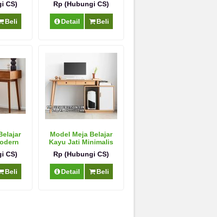
i CS)
Rp (Hubungi CS)
Beli
Detail
Beli
elajar
Model Meja Belajar
Modern
Kayu Jati Minimalis
Model Terbaru
i CS)
Rp (Hubungi CS)
Beli
Detail
Beli