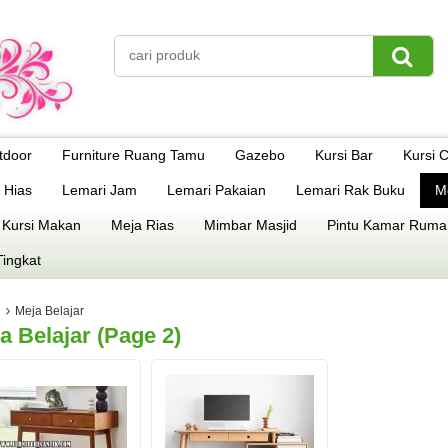
tdoor
Furniture Ruang Tamu
Gazebo
Kursi Bar
Kursi 
 Hias
Lemari Jam
Lemari Pakaian
Lemari Rak Buku
M
 Kursi Makan
Meja Rias
Mimbar Masjid
Pintu Kamar Ruma
Tingkat
Meja Belajar
a Belajar (page 2)