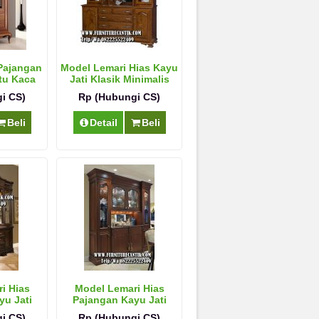
Pajangan
Model Lemari Hias Kayu
tu Kaca
Jati Klasik Minimalis
i CS)
Rp (Hubungi CS)
Beli
Detail
Beli
i Hias
Model Lemari Hias
yu Jati
Pajangan Kayu Jati
u
i CS)
Rp (Hubungi CS)