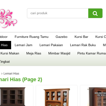
tdoor
Furniture Ruang Tamu
Gazebo
Kursi Bar
Kursi 
 Hias
Lemari Jam
Lemari Pakaian
Lemari Rak Buku
M
 Kursi Makan
Meja Rias
Mimbar Masjid
Pintu Kamar Ruma
Tingkat
Lemari Hias
ari Hias (page 2)