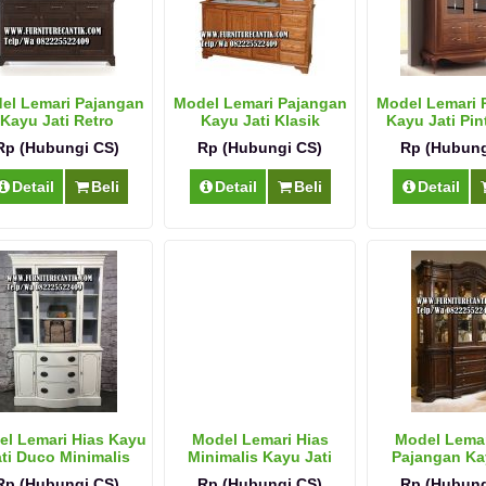
el Lemari Pajangan
Model Lemari Pajangan
Model Lemari 
Kayu Jati Retro
Kayu Jati Klasik
Kayu Jati Pin
Rp (Hubungi CS)
Rp (Hubungi CS)
Rp (Hubung
Detail
Beli
Detail
Beli
Detail
l Lemari Hias Kayu
Model Lemari Hias
Model Lemar
ti Duco Minimalis
Minimalis Kayu Jati
Pajangan Ka
Terbar
Rp (Hubungi CS)
Rp (Hubungi CS)
Rp (Hubung