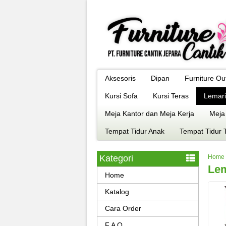
Aksesoris
Dipan
Furniture Ou
Kursi Sofa
Kursi Teras
Lemari
Meja Kantor dan Meja Kerja
Meja
Tempat Tidur Anak
Tempat Tidur 
Kategori
Home
Lem
Home
Katalog
Cara Order
F A Q