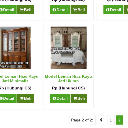
Detail
Beli
Detail
Beli
Detail
l Lemari Hias Kayu
Model Lemari Hias Kayu
Jati Minimalis
Jati Ukiran
Rp (Hubungi CS)
Rp (Hubungi CS)
Detail
Beli
Detail
Beli
Page 2 of 2:
1
2